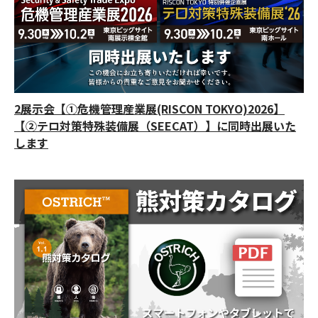
2展示会【①危機管理産業展(RISCON TOKYO)2026】
【②テロ対策特殊装備展（SEECAT）】に同時出展いた
します