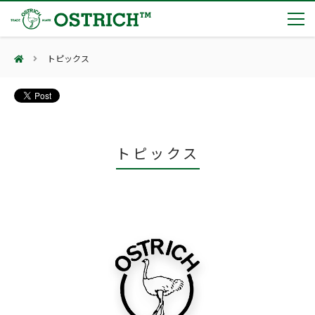
トピックス
製品カテゴリー
輸血保冷庫
トピックス
(Blood Cooling System)
熊対策
(Bear Avoidance)
トピックス
夏季休業のお知らせ
会社案内
防刃対策
日本集中治療医学会 第10回東北支部学術集会 ご来場ありがとうございました！
(Cut Resistant)
第7回 地域×Tech東北 ご来場ありがとうございました！
止血・止血キット
(Massive Hemorrhage)
会社案内
カタログ
2展示会【①危機管理産業展(RISCON TOKYO)2026】【②テロ対策特殊装備展（SEECAT）】に同時出展いたします
気道管理
会社概要
オーストリッチ熊対策カタログ
(Airway)
オーストリッチ防犯カタログ
アクセス
呼吸管理
採用情報
(Respiration)
ダマスカス製品カタログ（日本語版）
主な納入実績
循環管理
総合カタログ掲載のお知らせ
(Circulation)
もっと見る
採用情報（外部サイトに移動します）
低体温防止