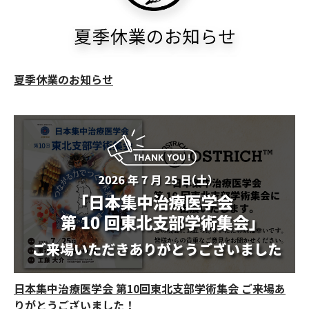
お問合せ
(Hypothermia)
もっと見る
見積り
製品をキーワードで検索
夏季休業のお知らせ
検索
オンラインショップ
English
日本語
CLOSE
日本集中治療医学会 第10回東北支部学術集会 ご来場あ
りがとうございました！