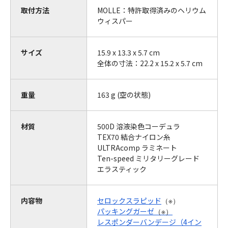
取付方法
MOLLE：特許取得済みのヘリウム
ウィスパー
サイズ
15.9 x 13.3 x 5.7 cm
全体の寸法：22.2 x 15.2 x 5.7 cm
重量
163 g (空の状態)
材質
500D 溶液染色コーデュラ
TEX70 結合ナイロン糸
ULTRAcomp ラミネート
Ten-speed ミリタリーグレード
エラスティック
内容物
セロックスラピッド
（※）
パッキングガーゼ
（※）
レスポンダーバンデージ（4イン