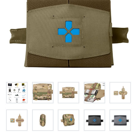
お問合せ
(Hypothermia)
もっと見る
見積り
製品をキーワードで検索
検索
オンラインショップ
English
日本語
CLOSE