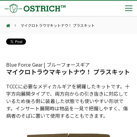
マイクロトラウマキットナウ！ プラスキット
製品カテゴリー
輸血保冷庫
トピックス
(Blood Cooling System)
熊対策
(Bear Avoidance)
Blue Force Gear | ブルーフォースギア
夏季休業のお知らせ
会社案内
マイクロトラウマキットナウ！ プラスキット
防刃対策
日本集中治療医学会 第10回東北支部学術集会 ご来場ありがとうございました！
(Cut Resistant)
第7回 地域×Tech東北 ご来場ありがとうございました！
止血・止血キット
TCCCに必要なメディカルギアを網羅したキットです。十
(Massive Hemorrhage)
会社案内
カタログ
2展示会【①危機管理産業展(RISCON TOKYO)2026】【②テロ対策特殊装備展（SEECAT）】に同時出展いたします
字方向展開タイプで、両方向からの引き抜きに対応して
気道管理
会社概要
オーストリッチ熊対策カタログ
いるため後ろ側に装着した状態でも使いやすい形状で
(Airway)
オーストリッチ防犯カタログ
す。インサート展開時は物品を一見で把握しやすく、傷
アクセス
呼吸管理
採用情報
病者のそばに置いて使用することもできます。
(Respiration)
ダマスカス製品カタログ（日本語版）
主な納入実績
循環管理
総合カタログ掲載のお知らせ
(Circulation)
もっと見る
採用情報（外部サイトに移動します）
低体温防止