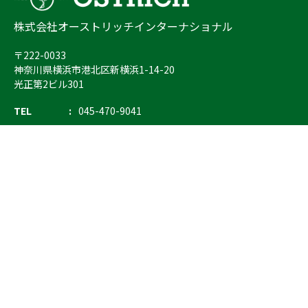
株式会社オーストリッチインターナショナル
〒222-0033
神奈川県横浜市港北区新横浜1-14-20
光正第2ビル301
TEL
045-470-9041
FAX
045-470-9043
E-mail
info@ostrich.co.jp
製品カテゴリー
検索
輸血 保冷庫・ソリューション
熊対策
防刃対策
止血・止血キット