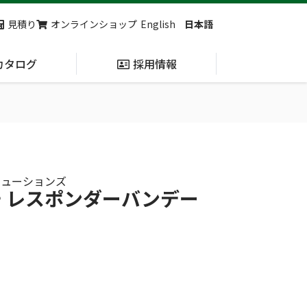
見積り
オンラインショップ
English
日本語
カタログ
採用情報
納入実績
止血・止血キット
(Massive
カルソリューションズ
Hemorrhage)
チ レスポンダーバンデー
第7回 地域×Tech東北 ご来場ありがとうございました！
2展示会【①危機管理産業展(RISCON TOKYO)2026】【②テロ対策特殊装備展（SEECAT）】に同時出展いたします