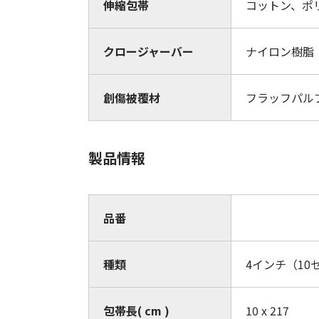
伸縮包帯
コットン、ポ
クロージャーバー
ナイロン樹脂
創傷被覆材
フラッフパル
製品情報
品番
種類
4インチ（10
包帯長( cm )
10 x 217