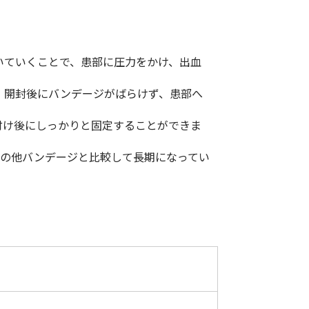
低体温防止
(Hypothermia)
版）
総合カタログ掲載のお知らせ
いていくことで、患部に圧力をかけ、出血
、開封後にバンデージがばらけず、患部へ
付け後にしっかりと固定することができま
扱の他バンデージと比較して長期になってい