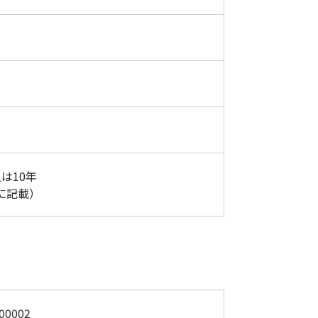
は10年
に記載）
00002