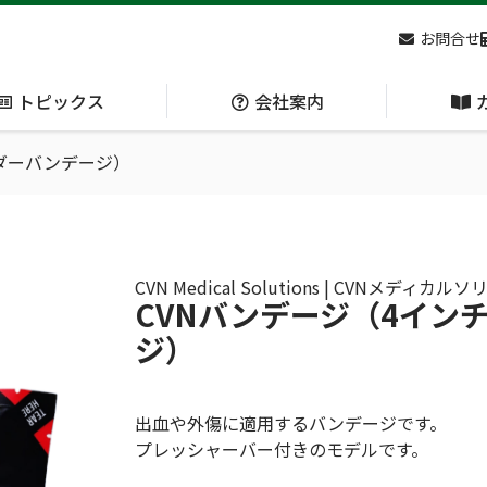
お問合せ
トピックス
会社案内
ンダーバンデージ）
アクセス
主な
熊対策
防刃対策
(Bear Avoidance)
(Cut Resistant)
CVN Medical Solutions | CVNメディ
CVNバンデージ（4イン
ジ）
日本集中治療医学会 第10回東北支部学術集会 ご来場ありがとうございました！
出血や外傷に適用するバンデージです。
プレッシャーバー付きのモデルです。
呼吸管理
循環管理
(Respiration)