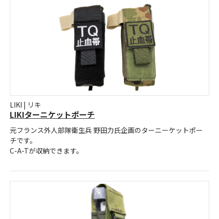
お問合せ
(Hypothermia)
もっと見る
見積り
製品をキーワードで検索
検索
オンラインショップ
English
日本語
LIKI | リキ
LIKIターニケットポーチ
元フランス外人部隊衛生兵 野田力氏企画のターニーケットポー
チです。
C-A-Tが収納できます。
CLOSE