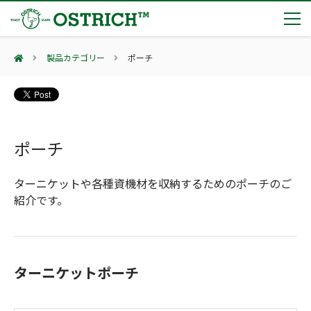
製品カテゴリー
ポーチ
製品カテゴリー
輸血保冷庫
トピックス
(Blood Cooling System)
熊対策
ポーチ
(Bear Avoidance)
夏季休業のお知らせ
会社案内
防刃対策
日本集中治療医学会 第10回東北支部学術集会 ご来場ありがとうございました！
(Cut Resistant)
ターニケットや各種資機材を収納するためのポーチのご
第7回 地域×Tech東北 ご来場ありがとうございました！
止血・止血キット
紹介です。
(Massive Hemorrhage)
会社案内
カタログ
2展示会【①危機管理産業展(RISCON TOKYO)2026】【②テロ対策特殊装備展（SEECAT）】に同時出展いたします
気道管理
会社概要
オーストリッチ熊対策カタログ
(Airway)
オーストリッチ防犯カタログ
アクセス
呼吸管理
採用情報
(Respiration)
ダマスカス製品カタログ（日本語版）
主な納入実績
ターニケットポーチ
循環管理
総合カタログ掲載のお知らせ
(Circulation)
もっと見る
採用情報（外部サイトに移動します）
低体温防止