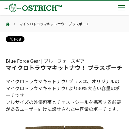
マイクロトラウマキットナウ！ プラスポーチ
製品カテゴリー
輸血保冷庫
トピックス
(Blood Cooling System)
熊対策
(Bear Avoidance)
Blue Force Gear | ブルーフォースギア
夏季休業のお知らせ
会社案内
マイクロトラウマキットナウ！ プラスポーチ
防刃対策
日本集中治療医学会 第10回東北支部学術集会 ご来場ありがとうございました！
(Cut Resistant)
第7回 地域×Tech東北 ご来場ありがとうございました！
止血・止血キット
マイクロトラウマキットナウ! プラスは、オリジナルの
(Massive Hemorrhage)
会社案内
カタログ
2展示会【①危機管理産業展(RISCON TOKYO)2026】【②テロ対策特殊装備展（SEECAT）】に同時出展いたします
マイクロトラウマキットナウ! より30％大きい容量のポ
気道管理
会社概要
オーストリッチ熊対策カタログ
ーチです。
(Airway)
オーストリッチ防犯カタログ
フルサイズの外傷包帯とチェストシールを携帯する必要
アクセス
呼吸管理
採用情報
があるユーザー向けに設計された中容量のポーチです。
(Respiration)
ダマスカス製品カタログ（日本語版）
主な納入実績
循環管理
総合カタログ掲載のお知らせ
(Circulation)
もっと見る
採用情報（外部サイトに移動します）
低体温防止