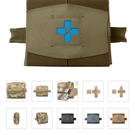
お問合せ
(Hypothermia)
もっと見る
見積り
製品をキーワードで検索
検索
オンラインショップ
English
日本語
CLOSE