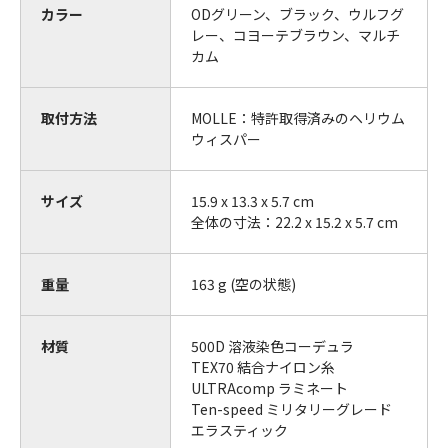
カラー
ODグリーン、ブラック、ウルフグ
レー、コヨーテブラウン、マルチ
カム
取付方法
MOLLE：特許取得済みのヘリウム
ウィスパー
サイズ
15.9 x 13.3 x 5.7 cm
全体の寸法：22.2 x 15.2 x 5.7 cm
重量
163 g (空の状態)
材質
500D 溶液染色コーデュラ
TEX70 結合ナイロン糸
ULTRAcomp ラミネート
Ten-speed ミリタリーグレード
エラスティック