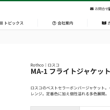
お問合せ
トピックス
会社案内
アクセス
主な
熊対策
防刃対策
(Bear Avoidance)
(Cut Resistant)
Rothco｜ロスコ
MA-1 フライトジャケッ
日本集中治療医学会 第10回東北支部学術集会 ご来場ありがとうございました！
ロスコのベストセラーボンバージャケット。
レンジ。定番色に加え個性溢れる多色展開。
呼吸管理
循環管理
(Respiration)