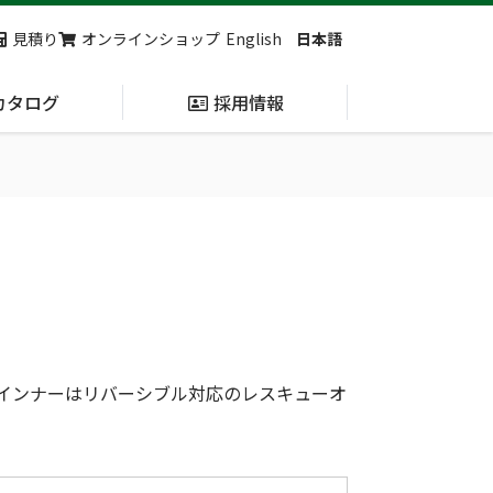
見積り
オンラインショップ
English
日本語
カタログ
採用情報
納入実績
止血・止血キット
(Massive
Hemorrhage)
ト
第7回 地域×Tech東北 ご来場ありがとうございました！
2展示会【①危機管理産業展(RISCON TOKYO)2026】【②テロ対策特殊装備展（SEECAT）】に同時出展いたします
インナーはリバーシブル対応のレスキューオ