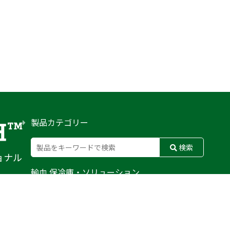
製品カテゴリー
検索
ョナル
輸血 保冷庫・ソリューション
熊対策
防刃対策
止血・止血キット
気道管理
呼吸管理
循環管理
低体温防止
衛生
搬送
バッグ・ポーチ
装備
ライト