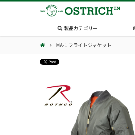
製品カテゴリー
MA-1 フライトジャケット
会社案内
採用情報（外部サイトに移動します）
会社概要
輸血保冷庫
(Blood Cooling
System)
夏季休業のお知らせ
気道管理
(Airway)