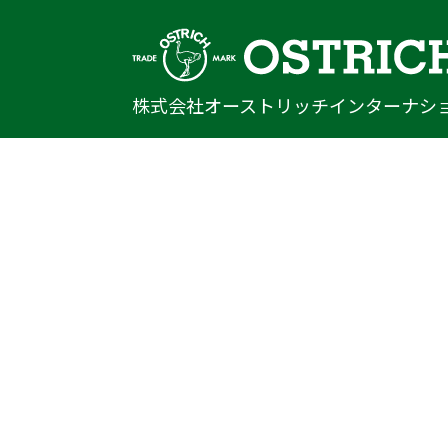
株式会社オーストリッチインターナシ
〒222-0033
神奈川県横浜市港北区新横浜1-14-20
光正第2ビル301
TEL
045-470-9041
FAX
045-470-9043
E-mail
info@ostrich.co.jp