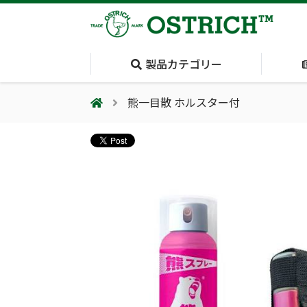
製品カテゴリー
熊一目散 ホルスター付
会社案内
採用情報（外部サイトに移動します）
会社概要
輸血保冷庫
(Blood Cooling
System)
夏季休業のお知らせ
気道管理
(Airway)