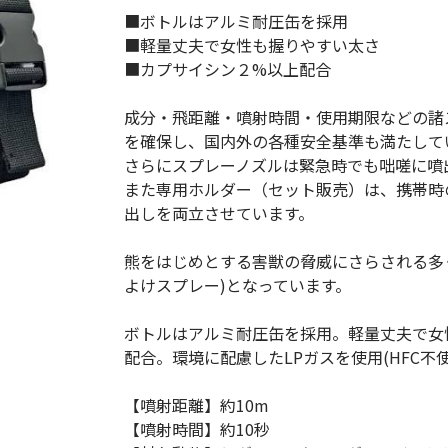
(Circulation)
■ボトルはアルミ耐圧缶を採用
■軽量丈夫で女性も握りやすい太さ
ストリッチ防犯カタログ
ダマスカス製品カタログ（日本語
■カプサイシン２%以上配合
もっと見る
成分・飛距離・噴射時間・使用期限などの諸
を確保し、国内外の各種安全基準も満たして
さらにスプレーノズルは緊急時でも咄嗟に噴
もっと見る
また専用ホルダー（セット販売）は、携帯時
出しを両立させています。
熊をはじめとする害獣の脅威にさらされる多
検索
よけスプレー)となっています。
ボトルはアルミ耐圧缶を採用。軽量丈夫で女
配合。環境に配慮したLPガスを使用(HFC不使
【噴射距離】約10m
【噴射時間】約10秒