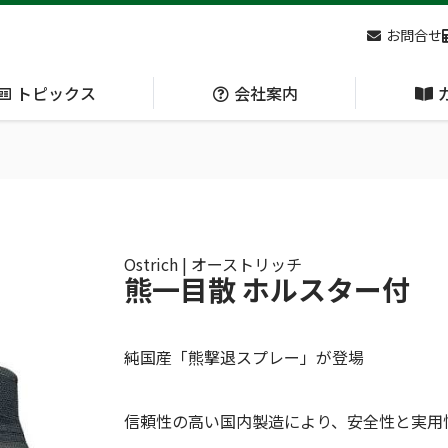
お問合せ
トピックス
会社案内
アクセス
主な
熊対策
防刃対策
(Bear Avoidance)
(Cut Resistant)
Ostrich | オーストリッチ
熊一目散 ホルスター付
日本集中治療医学会 第10回東北支部学術集会 ご来場ありがとうございました！
純国産「熊撃退スプレー」が登場
信頼性の高い国内製造により、安全性と実用
呼吸管理
循環管理
(Respiration)