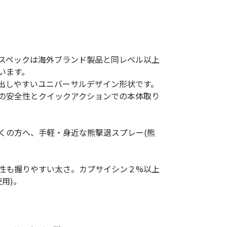
低体温防止
(Hypothermia)
版）
総合カタログ掲載のお知らせ
スペックは海外ブランド製品と同レベル以上
います。
出しやすいユニバーサルデザイン形状です。
の安全性とクイックアクションでの本体取り
くの方へ、手軽・身近な熊撃退スプレー(熊
性も握りやすい太さ。カプサイシン２%以上
用)。