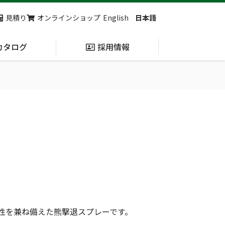
見積り
オンラインショップ
English
日本語
カタログ
採用情報
納入実績
止血・止血キット
(Massive
Hemorrhage)
第7回 地域×Tech東北 ご来場ありがとうございました！
2展示会【①危機管理産業展(RISCON TOKYO)2026】【②テロ対策特殊装備展（SEECAT）】に同時出展いたします
性を兼ね備えた熊撃退スプレーです。