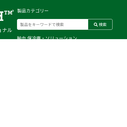
製品カテゴリー
検索
ョナル
輸血 保冷庫・ソリューション
熊対策
防刃対策
止血・止血キット
気道管理
呼吸管理
循環管理
低体温防止
衛生
搬送
バッグ・ポーチ
装備
ライト
電子機器・光学機器
検査・検知
野外設備・テント
輸送
防災
訓練用人形・資機材
防犯
気候災害
文具
BFG
MERET
CONDOR
WATERSHED
PELI BIOTHERMAL
TYR TACTICAL
SAPL
DAMASCUS GEAR
FUSION
ROTHCO