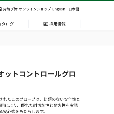
見積り
オンラインショップ
English
日本語
カタログ
採用情報
納入実績
止血・止血キット
(Massive
Hemorrhage)
イオットコントロールグロ
第7回 地域×Tech東北 ご来場ありがとうございました！
2展示会【①危機管理産業展(RISCON TOKYO)2026】【②テロ対策特殊装備展（SEECAT）】に同時出展いたします
されたこのグローブは、比類のない安全性と
採用により、優れた耐切創性と耐火性を実現
る安心感をもたらします。