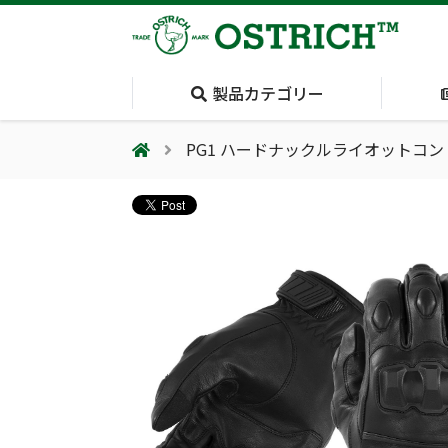
製品カテゴリー
PG1 ハードナックルライオットコ
会社案内
採用情報（外部サイトに移動します）
会社概要
輸血保冷庫
(Blood Cooling
System)
夏季休業のお知らせ
気道管理
(Airway)