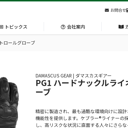
お問合せ
トピックス
会社案内
ントロールグローブ
アクセス
主な
熊対策
防刃対策
(Bear Avoidance)
(Cut Resistant)
DAMASCUS GEAR | ダマスカスギアー
PG1 ハードナックルラ
ーブ
日本集中治療医学会 第10回東北支部学術集会 ご来場ありがとうございました！
精密に製造され、最も過酷な環境向けに設計
機能性を提供します。ケブラー®ライナーの
呼吸管理
循環管理
し、高リスクな状況に直面する人々にさらな
(Respiration)