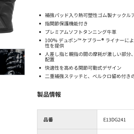
(Circulation)
補強パッド入り熱可塑性ゴム製ナックル
ストリッチ防犯カタログ
ダマスカス製品カタログ（日本語
指関節保護機能付き
もっと見る
プレミアムソフトタンニング牛革
100% デュポン™ ケブラー® ライナーによ
性を提供
人差し指と親指の間の摩耗が激しい部分
もっと見る
配置
快適性を高める関節可動式デザイン
二重補強ステッチと、ベルクロ留め付き
検索
製品情報
品番
E13DG241