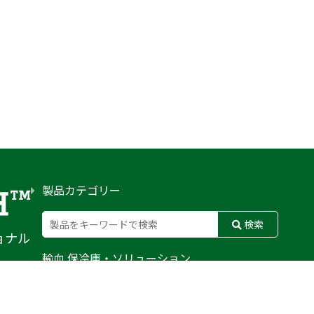
製品カテゴリー
検索
ョナル
輸血 保冷庫・ソリューション
熊対策
防刃対策
止血・止血キット
気道管理
呼吸管理
循環管理
低体温防止
衛生