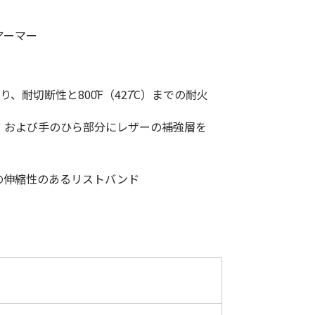
低体温防止
(Hypothermia)
アーマー
版）
総合カタログ掲載のお知らせ
り、耐切断性と800̊F（427̊C）までの耐火
、および手のひら部分にレザーの補強層を
の伸縮性のあるリストバンド