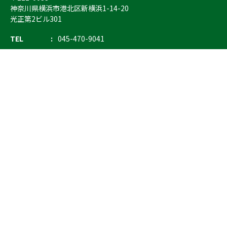
神奈川県横浜市港北区新横浜1-14-20
光正第2ビル301
TEL
045-470-9041
FAX
045-470-9043
E-mail
info@ostrich.co.jp
製品カテゴリー
検索
輸血 保冷庫・ソリューション
熊対策
防刃対策
止血・止血キット
気道管理
呼吸管理
循環管理
低体温防止
衛生
搬送
バッグ・ポーチ
装備
ライト
電子機器・光学機器