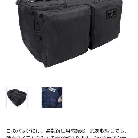
お問合せ
(Hypothermia)
もっと見る
見積り
製品をキーワードで検索
検索
オンラインショップ
English
日本語
CLOSE
このバッグには、暴動鎮圧用防護服一式を収納しても、
他のアイテムを入れる余裕があります。2つの大きなポー