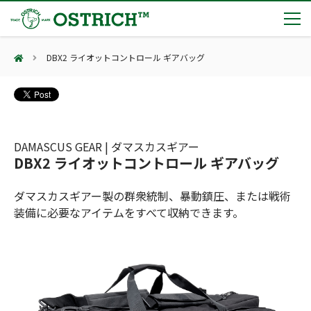
DBX2 ライオットコントロール ギアバッグ
製品カテゴリー
輸血保冷庫
トピックス
(Blood Cooling System)
熊対策
(Bear Avoidance)
DAMASCUS GEAR | ダマスカスギアー
夏季休業のお知らせ
会社案内
DBX2 ライオットコントロール ギアバッグ
防刃対策
日本集中治療医学会 第10回東北支部学術集会 ご来場ありがとうございました！
(Cut Resistant)
第7回 地域×Tech東北 ご来場ありがとうございました！
止血・止血キット
ダマスカスギアー製の群衆統制、暴動鎮圧、または戦術
(Massive Hemorrhage)
会社案内
カタログ
2展示会【①危機管理産業展(RISCON TOKYO)2026】【②テロ対策特殊装備展（SEECAT）】に同時出展いたします
装備に必要なアイテムをすべて収納できます。
気道管理
会社概要
オーストリッチ熊対策カタログ
(Airway)
オーストリッチ防犯カタログ
アクセス
呼吸管理
採用情報
(Respiration)
ダマスカス製品カタログ（日本語版）
主な納入実績
循環管理
総合カタログ掲載のお知らせ
(Circulation)
もっと見る
採用情報（外部サイトに移動します）
低体温防止