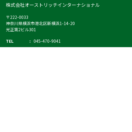
株式会社オーストリッチインターナショナル
〒222-0033
神奈川県横浜市港北区新横浜1-14-20
光正第2ビル301
TEL
045-470-9041
FAX
045-470-9043
E-mail
info@ostrich.co.jp
製品カテゴリー
検索
輸血 保冷庫・ソリューション
熊対策
防刃対策
止血・止血キット
気道管理
呼吸管理