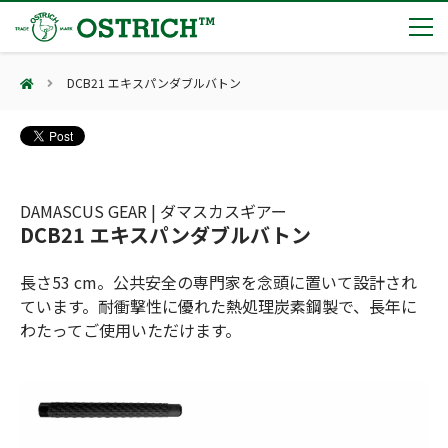
DCB21 エキスパンダブルバトン
製品カテゴリー
輸血保冷庫
トピックス
(Blood Cooling System)
熊対策
(Bear Avoidance)
DAMASCUS GEAR | ダマスカスギアー
夏季休業のお知らせ
会社案内
DCB21 エキスパンダブルバトン
防刃対策
日本集中治療医学会 第10回東北支部学術集会 ご来場ありがとうございました！
(Cut Resistant)
第7回 地域×Tech東北 ご来場ありがとうございました！
止血・止血キット
長さ53 cm。公共安全の専門家を念頭に置いて設計され
(Massive Hemorrhage)
会社案内
カタログ
2展示会【①危機管理産業展(RISCON TOKYO)2026】【②テロ対策特殊装備展（SEECAT）】に同時出展いたします
ています。耐衝撃性に優れた熱処理炭素鋼製で、長年に
気道管理
会社概要
オーストリッチ熊対策カタログ
わたってご使用いただけます。
(Airway)
オーストリッチ防犯カタログ
アクセス
呼吸管理
採用情報
(Respiration)
ダマスカス製品カタログ（日本語版）
主な納入実績
循環管理
総合カタログ掲載のお知らせ
(Circulation)
もっと見る
採用情報（外部サイトに移動します）
低体温防止