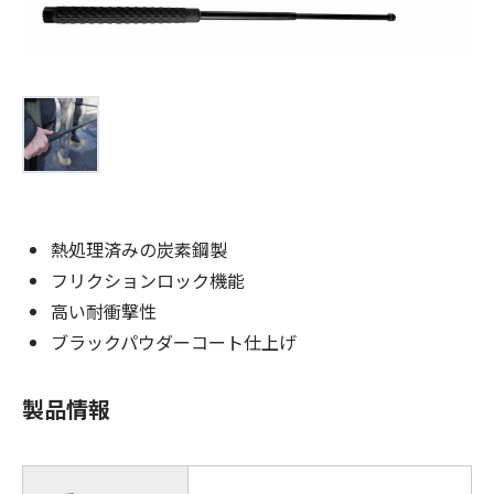
お問合せ
(Hypothermia)
もっと見る
見積り
製品をキーワードで検索
検索
オンラインショップ
English
日本語
熱処理済みの炭素鋼製
フリクションロック機能
高い耐衝撃性
ブラックパウダーコート仕上げ
CLOSE
製品情報