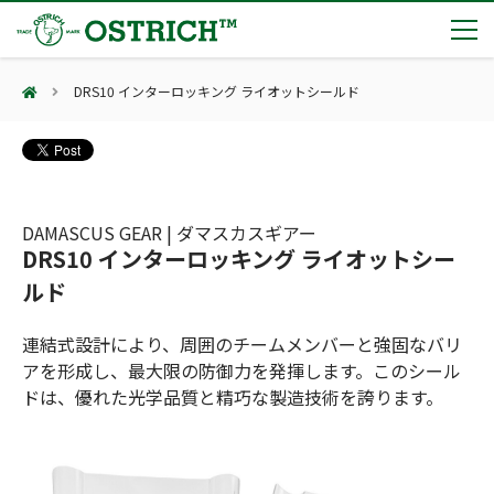
DRS10 インターロッキング ライオットシールド
製品カテゴリー
輸血保冷庫
トピックス
(Blood Cooling System)
熊対策
(Bear Avoidance)
DAMASCUS GEAR | ダマスカスギアー
夏季休業のお知らせ
会社案内
DRS10 インターロッキング ライオットシー
防刃対策
日本集中治療医学会 第10回東北支部学術集会 ご来場ありがとうございました！
(Cut Resistant)
ルド
第7回 地域×Tech東北 ご来場ありがとうございました！
止血・止血キット
(Massive Hemorrhage)
会社案内
カタログ
2展示会【①危機管理産業展(RISCON TOKYO)2026】【②テロ対策特殊装備展（SEECAT）】に同時出展いたします
連結式設計により、周囲のチームメンバーと強固なバリ
気道管理
会社概要
オーストリッチ熊対策カタログ
アを形成し、最大限の防御力を発揮します。このシール
(Airway)
オーストリッチ防犯カタログ
アクセス
ドは、優れた光学品質と精巧な製造技術を誇ります。
呼吸管理
採用情報
(Respiration)
ダマスカス製品カタログ（日本語版）
主な納入実績
循環管理
総合カタログ掲載のお知らせ
(Circulation)
もっと見る
採用情報（外部サイトに移動します）
低体温防止