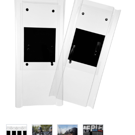
お問合せ
(Hypothermia)
もっと見る
見積り
製品をキーワードで検索
検索
オンラインショップ
English
日本語
CLOSE