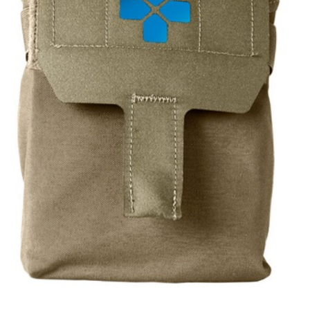
お問合せ
(Hypothermia)
もっと見る
見積り
製品をキーワードで検索
検索
オンラインショップ
English
日本語
CLOSE