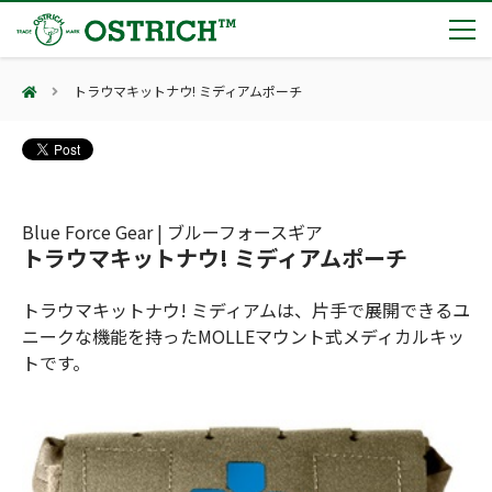
トラウマキットナウ! ミディアムポーチ
製品カテゴリー
輸血保冷庫
トピックス
(Blood Cooling System)
熊対策
(Bear Avoidance)
Blue Force Gear | ブルーフォースギア
夏季休業のお知らせ
会社案内
トラウマキットナウ! ミディアムポーチ
防刃対策
日本集中治療医学会 第10回東北支部学術集会 ご来場ありがとうございました！
(Cut Resistant)
第7回 地域×Tech東北 ご来場ありがとうございました！
止血・止血キット
トラウマキットナウ! ミディアムは、片手で展開できるユ
(Massive Hemorrhage)
会社案内
カタログ
2展示会【①危機管理産業展(RISCON TOKYO)2026】【②テロ対策特殊装備展（SEECAT）】に同時出展いたします
ニークな機能を持ったMOLLEマウント式メディカルキッ
気道管理
会社概要
オーストリッチ熊対策カタログ
トです。
(Airway)
オーストリッチ防犯カタログ
アクセス
呼吸管理
採用情報
(Respiration)
ダマスカス製品カタログ（日本語版）
主な納入実績
循環管理
総合カタログ掲載のお知らせ
(Circulation)
もっと見る
採用情報（外部サイトに移動します）
低体温防止