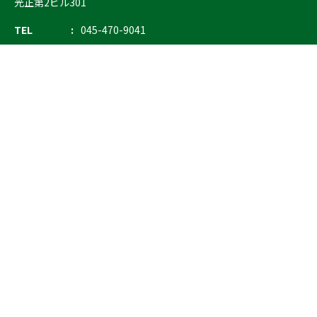
光正第2ビル301
TEL
045-470-9041
FAX
045-470-9043
E-mail
info@ostrich.co.jp
製品カテゴリー
検索
輸血 保冷庫・ソリューション
熊対策
防刃対策
止血・止血キット
気道管理
呼吸管理
循環管理
低体温防止
衛生
搬送
バッグ・ポーチ
装備
ライト
電子機器・光学機器
検査・検知
野外設備・テント
輸送
防災