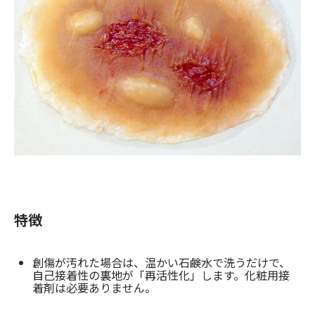
お問合せ
(Hypothermia)
もっと見る
見積り
製品をキーワードで検索
検索
オンラインショップ
English
日本語
特徴
CLOSE
創傷が汚れた場合は、温かい石鹸水で洗うだけで、
自己接着性の裏地が「再活性化」します。化粧用接
着剤は必要ありません。