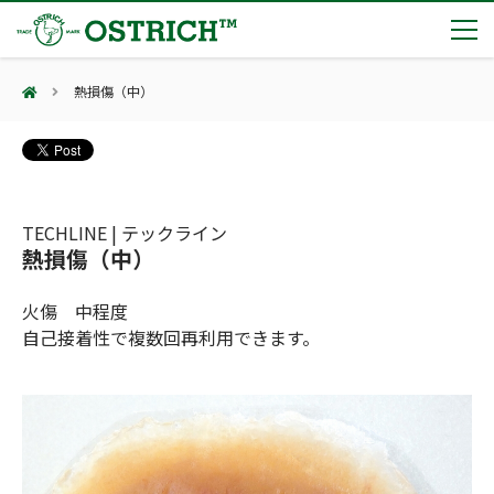
熱損傷（中）
製品カテゴリー
輸血保冷庫
トピックス
(Blood Cooling System)
熊対策
(Bear Avoidance)
TECHLINE | テックライン
夏季休業のお知らせ
会社案内
熱損傷（中）
防刃対策
日本集中治療医学会 第10回東北支部学術集会 ご来場ありがとうございました！
(Cut Resistant)
第7回 地域×Tech東北 ご来場ありがとうございました！
止血・止血キット
火傷 中程度
(Massive Hemorrhage)
会社案内
カタログ
2展示会【①危機管理産業展(RISCON TOKYO)2026】【②テロ対策特殊装備展（SEECAT）】に同時出展いたします
自己接着性で複数回再利用できます。
気道管理
会社概要
オーストリッチ熊対策カタログ
(Airway)
オーストリッチ防犯カタログ
アクセス
呼吸管理
採用情報
(Respiration)
ダマスカス製品カタログ（日本語版）
主な納入実績
循環管理
総合カタログ掲載のお知らせ
(Circulation)
もっと見る
採用情報（外部サイトに移動します）
低体温防止