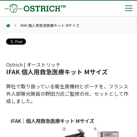
IFAK 個人用救急医療キット Mサイズ
製品カテゴリー
輸血保冷庫
トピックス
(Blood Cooling System)
熊対策
(Bear Avoidance)
Ostrich | オーストリッチ
夏季休業のお知らせ
会社案内
IFAK 個人用救急医療キット Mサイズ
防刃対策
日本集中治療医学会 第10回東北支部学術集会 ご来場ありがとうございました！
(Cut Resistant)
第7回 地域×Tech東北 ご来場ありがとうございました！
止血・止血キット
弊社で取り扱っている衛生資機材とポーチを、フランス
(Massive Hemorrhage)
会社案内
カタログ
2展示会【①危機管理産業展(RISCON TOKYO)2026】【②テロ対策特殊装備展（SEECAT）】に同時出展いたします
外人部隊元隊員の野田力氏ご監修の元、セットとして作
気道管理
会社概要
オーストリッチ熊対策カタログ
成しました。
(Airway)
オーストリッチ防犯カタログ
アクセス
呼吸管理
採用情報
(Respiration)
ダマスカス製品カタログ（日本語版）
主な納入実績
循環管理
総合カタログ掲載のお知らせ
(Circulation)
もっと見る
採用情報（外部サイトに移動します）
低体温防止