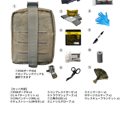
お問合せ
(Hypothermia)
もっと見る
見積り
製品をキーワードで検索
検索
オンラインショップ
English
日本語
CLOSE