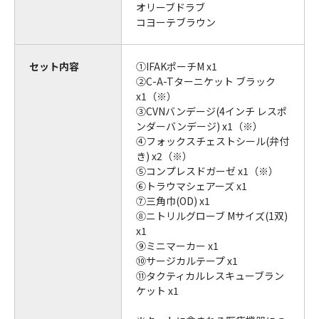
オリーブドラブ
コヨーテブラウン
セット内容
①IFAKポーチM x1
②C-A-Tターニケット ブラック
x1（※）
③CVNバンデージ(4インチ レスポ
ンダーバンデージ) x1（※）
④フォックスチェストシール(弁付
き) x2（※）
⑤コンプレスドガーゼ x1（※）
⑥トラウマシェアーズ x1
⑦三角巾(OD) x1
⑧ニトリルグローブ Mサイズ(1双)
x1
⑨ミニマーカー x1
⑩サージカルテープ x1
⑪タクティカルレスキューブラン
ケット x1