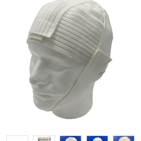
お問合せ
(Hypothermia)
もっと見る
見積り
製品をキーワードで検索
検索
オンラインショップ
English
日本語
CLOSE