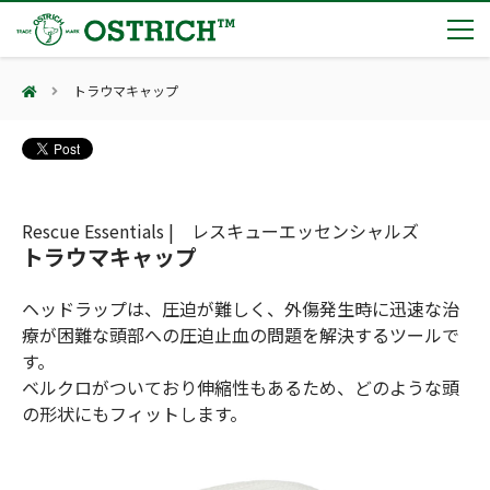
トラウマキャップ
製品カテゴリー
輸血保冷庫
トピックス
(Blood Cooling System)
熊対策
(Bear Avoidance)
Rescue Essentials | レスキューエッセンシャルズ
夏季休業のお知らせ
会社案内
トラウマキャップ
防刃対策
日本集中治療医学会 第10回東北支部学術集会 ご来場ありがとうございました！
(Cut Resistant)
第7回 地域×Tech東北 ご来場ありがとうございました！
止血・止血キット
ヘッドラップは、圧迫が難しく、外傷発生時に迅速な治
(Massive Hemorrhage)
会社案内
カタログ
2展示会【①危機管理産業展(RISCON TOKYO)2026】【②テロ対策特殊装備展（SEECAT）】に同時出展いたします
療が困難な頭部への圧迫止血の問題を解決するツールで
気道管理
会社概要
オーストリッチ熊対策カタログ
す。
(Airway)
オーストリッチ防犯カタログ
ベルクロがついており伸縮性もあるため、どのような頭
アクセス
呼吸管理
採用情報
の形状にもフィットします。
(Respiration)
ダマスカス製品カタログ（日本語版）
主な納入実績
循環管理
総合カタログ掲載のお知らせ
(Circulation)
もっと見る
採用情報（外部サイトに移動します）
低体温防止