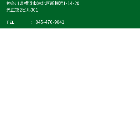
神奈川県横浜市港北区新横浜1-14-20
光正第2ビル301
TEL
045-470-9041
FAX
045-470-9043
E-mail
info@ostrich.co.jp
製品カテゴリー
検索
輸血 保冷庫・ソリューション
熊対策
防刃対策
止血・止血キット
気道管理
呼吸管理
循環管理
低体温防止
衛生
搬送
バッグ・ポーチ
装備
ライト
電子機器・光学機器
検査・検知
野外設備・テント