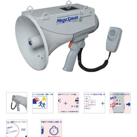
お問合せ
(Hypothermia)
もっと見る
見積り
製品をキーワードで検索
検索
オンラインショップ
English
日本語
CLOSE