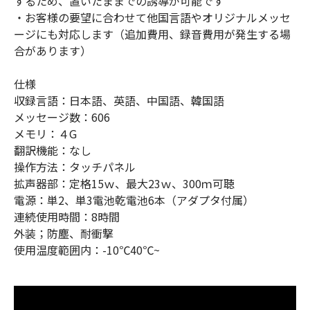
するため、置いたままでの誘導が可能です
・お客様の要望に合わせて他国言語やオリジナルメッセ
ージにも対応します（追加費用、録音費用が発生する場
合があります）
仕様
収録言語：日本語、英語、中国語、韓国語
メッセージ数：606
メモリ：４G
翻訳機能：なし
操作方法：タッチパネル
拡声器部：定格15ｗ、最大23ｗ、300ｍ可聴
電源：単2、単3電池乾電池6本（アダプタ付属）
連続使用時間：8時間
外装；防塵、耐衝撃
使用温度範囲内：-10℃40℃~