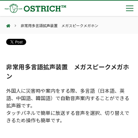
非常用多言語拡声装置 メガスピークメガホン
製品カテゴリー
輸血保冷庫
トピックス
(Blood Cooling System)
熊対策
(Bear Avoidance)
非常用多言語拡声装置 メガスピークメガホ
夏季休業のお知らせ
会社案内
防刃対策
ン
日本集中治療医学会 第10回東北支部学術集会 ご来場ありがとうございました！
(Cut Resistant)
第7回 地域×Tech東北 ご来場ありがとうございました！
止血・止血キット
外国人に災害時や案内をする際、多言語（日本語、英
(Massive Hemorrhage)
会社案内
カタログ
2展示会【①危機管理産業展(RISCON TOKYO)2026】【②テロ対策特殊装備展（SEECAT）】に同時出展いたします
語、中国語、韓国語）で自動音声案内することができる
気道管理
会社概要
オーストリッチ熊対策カタログ
(Airway)
拡声器です。
オーストリッチ防犯カタログ
アクセス
呼吸管理
タッチパネルで簡単に放送する音声を選択、切り替えで
採用情報
(Respiration)
ダマスカス製品カタログ（日本語版）
主な納入実績
きるため操作も簡単です。
循環管理
総合カタログ掲載のお知らせ
(Circulation)
もっと見る
採用情報（外部サイトに移動します）
低体温防止