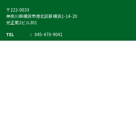
〒222-0033
神奈川県横浜市港北区新横浜1-14-20
光正第2ビル301
TEL
045-470-9041
FAX
045-470-9043
E-mail
info@ostrich.co.jp
製品カテゴリー
検索
輸血 保冷庫・ソリューション
熊対策
防刃対策
止血・止血キット
気道管理
呼吸管理
循環管理
低体温防止
衛生
搬送