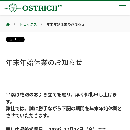
トピックス
年末年始休業のお知らせ
製品カテゴリー
輸血保冷庫
トピックス
(Blood Cooling System)
熊対策
年末年始休業のお知らせ
(Bear Avoidance)
夏季休業のお知らせ
会社案内
防刃対策
日本集中治療医学会 第10回東北支部学術集会 ご来場ありがとうございました！
(Cut Resistant)
第7回 地域×Tech東北 ご来場ありがとうございました！
止血・止血キット
(Massive Hemorrhage)
会社案内
カタログ
2展示会【①危機管理産業展(RISCON TOKYO)2026】【②テロ対策特殊装備展（SEECAT）】に同時出展いたします
気道管理
平素は格別のお引き立てを賜り、厚く御礼申し上げま
会社概要
オーストリッチ熊対策カタログ
(Airway)
す。
オーストリッチ防犯カタログ
アクセス
呼吸管理
採用情報
弊社では、誠に勝手ながら下記の期間を年末年始休業と
(Respiration)
ダマスカス製品カタログ（日本語版）
主な納入実績
させていただきます。
循環管理
総合カタログ掲載のお知らせ
(Circulation)
もっと見る
採用情報（外部サイトに移動します）
■年内最終営業日 2024年12月27日（金）まで
低体温防止