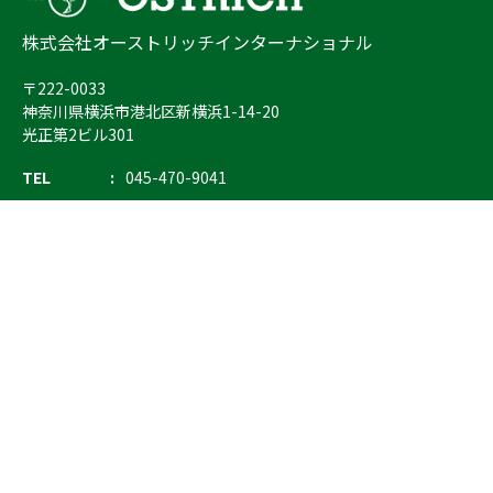
株式会社オーストリッチインターナショナル
〒222-0033
神奈川県横浜市港北区新横浜1-14-20
光正第2ビル301
TEL
045-470-9041
FAX
045-470-9043
E-mail
info@ostrich.co.jp
製品カテゴリー
検索
輸血 保冷庫・ソリューション
熊対策
防刃対策
止血・止血キット