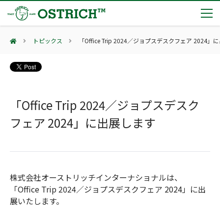
トピックス
「Office Trip 2024／ジョプスデスクフェア 2024
製品カテゴリー
輸血保冷庫
トピックス
(Blood Cooling System)
熊対策
「Office Trip 2024／ジョプスデスク
(Bear Avoidance)
夏季休業のお知らせ
会社案内
防刃対策
フェア 2024」に出展します
日本集中治療医学会 第10回東北支部学術集会 ご来場ありがとうございました！
(Cut Resistant)
第7回 地域×Tech東北 ご来場ありがとうございました！
止血・止血キット
(Massive Hemorrhage)
会社案内
カタログ
2展示会【①危機管理産業展(RISCON TOKYO)2026】【②テロ対策特殊装備展（SEECAT）】に同時出展いたします
気道管理
会社概要
オーストリッチ熊対策カタログ
(Airway)
オーストリッチ防犯カタログ
アクセス
株式会社オーストリッチインターナショナルは、
呼吸管理
採用情報
(Respiration)
ダマスカス製品カタログ（日本語版）
主な納入実績
「Office Trip 2024／ジョプスデスクフェア 2024」に出
循環管理
総合カタログ掲載のお知らせ
展いたします。
(Circulation)
もっと見る
採用情報（外部サイトに移動します）
低体温防止