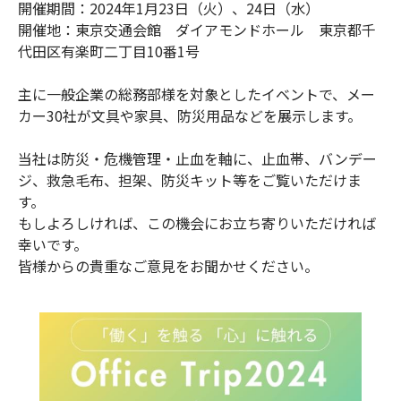
お問合せ
開催期間：2024年1月23日（火）、24日（水）
(Hypothermia)
開催地：東京交通会館 ダイアモンドホール 東京都千
もっと見る
代田区有楽町二丁目10番1号
見積り
製品をキーワードで検索
主に一般企業の総務部様を対象としたイベントで、メー
検索
オンラインショップ
カー30社が文具や家具、防災用品などを展示します。
当社は防災・危機管理・止血を軸に、止血帯、バンデー
English
日本語
ジ、救急毛布、担架、防災キット等をご覧いただけま
す。
もしよろしければ、この機会にお立ち寄りいただければ
幸いです。
皆様からの貴重なご意見をお聞かせください。
CLOSE