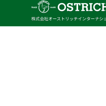
株式会社オーストリッチインターナシ
〒222-0033
神奈川県横浜市港北区新横浜1-14-20
光正第2ビル301
TEL
045-470-9041
FAX
045-470-9043
E-mail
info@ostrich.co.jp