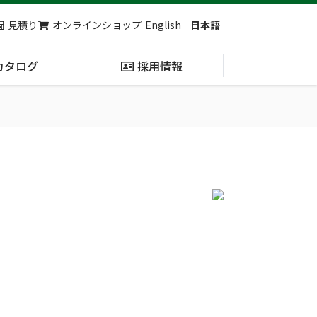
見積り
オンラインショップ
English
日本語
カタログ
採用情報
納入実績
止血・止血キット
(Massive
Hemorrhage)
第7回 地域×Tech東北 ご来場ありがとうございました！
2展示会【①危機管理産業展(RISCON TOKYO)2026】【②テロ対策特殊装備展（SEECAT）】に同時出展いたします