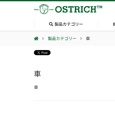
製品カテゴリー
製品カテゴリー
車
会社案内
採用情報（外部サイトに移動します）
会社概要
輸血保冷庫
(Blood Cooling
System)
車
夏季休業のお知らせ
車
気道管理
(Airway)