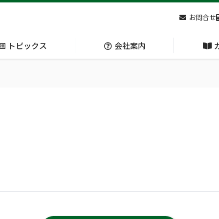
お問合せ
トピックス
会社案内
アクセス
主な
熊対策
防刃対策
(Bear Avoidance)
(Cut Resistant)
日本集中治療医学会 第10回東北支部学術集会 ご来場ありがとうございました！
呼吸管理
循環管理
(Respiration)