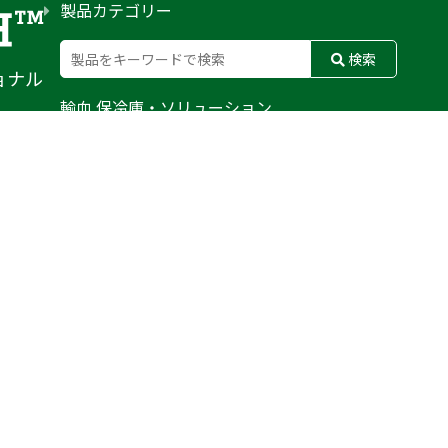
製品カテゴリー
検索
ョナル
輸血 保冷庫・ソリューション
熊対策
防刃対策
止血・止血キット
気道管理
呼吸管理
循環管理
低体温防止
衛生
搬送
バッグ・ポーチ
装備
ライト
電子機器・光学機器
検査・検知
野外設備・テント
輸送
防災
訓練用人形・資機材
防犯
気候災害
文具
BFG
MERET
CONDOR
WATERSHED
PELI BIOTHERMAL
TYR TACTICAL
SAPL
DAMASCUS GEAR
FUSION
ROTHCO