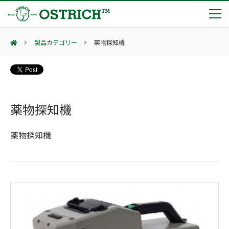
製品カテゴリー
薬物探知機
製品カテゴリー
輸血保冷庫
トピックス
(Blood Cooling System)
熊対策
薬物探知機
(Bear Avoidance)
夏季休業のお知らせ
会社案内
防刃対策
日本集中治療医学会 第10回東北支部学術集会 ご来場ありがとうございました！
(Cut Resistant)
薬物探知機
第7回 地域×Tech東北 ご来場ありがとうございました！
止血・止血キット
(Massive Hemorrhage)
会社案内
カタログ
2展示会【①危機管理産業展(RISCON TOKYO)2026】【②テロ対策特殊装備展（SEECAT）】に同時出展いたします
気道管理
会社概要
オーストリッチ熊対策カタログ
(Airway)
オーストリッチ防犯カタログ
アクセス
呼吸管理
採用情報
(Respiration)
ダマスカス製品カタログ（日本語版）
主な納入実績
循環管理
総合カタログ掲載のお知らせ
(Circulation)
もっと見る
採用情報（外部サイトに移動します）
低体温防止