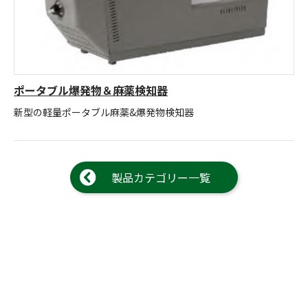
お問合せ
(Hypothermia)
もっと見る
見積り
製品をキーワードで検索
検索
オンラインショップ
ポータブル爆発物＆麻薬検知器
新型の軽量ポータブル麻薬&爆発物検知器
English
日本語
製品カテゴリー一覧
CLOSE