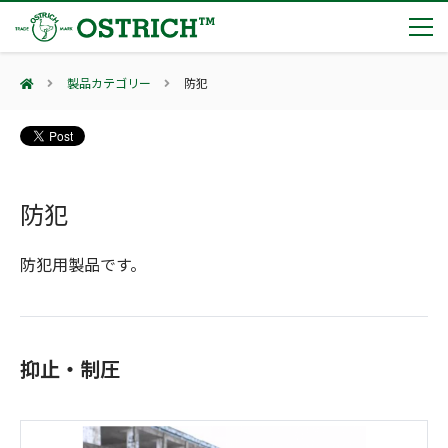
製品カテゴリー
防犯
製品カテゴリー
輸血保冷庫
トピックス
(Blood Cooling System)
熊対策
防犯
(Bear Avoidance)
夏季休業のお知らせ
会社案内
防刃対策
日本集中治療医学会 第10回東北支部学術集会 ご来場ありがとうございました！
(Cut Resistant)
防犯用製品です。
第7回 地域×Tech東北 ご来場ありがとうございました！
止血・止血キット
(Massive Hemorrhage)
会社案内
カタログ
2展示会【①危機管理産業展(RISCON TOKYO)2026】【②テロ対策特殊装備展（SEECAT）】に同時出展いたします
気道管理
会社概要
オーストリッチ熊対策カタログ
(Airway)
オーストリッチ防犯カタログ
アクセス
呼吸管理
抑止・制圧
採用情報
(Respiration)
ダマスカス製品カタログ（日本語版）
主な納入実績
循環管理
総合カタログ掲載のお知らせ
(Circulation)
もっと見る
採用情報（外部サイトに移動します）
低体温防止