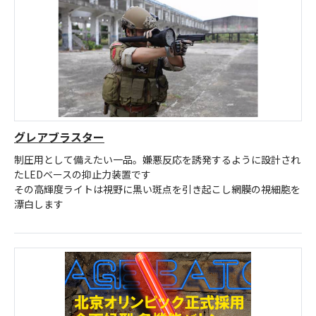
お問合せ
(Hypothermia)
もっと見る
見積り
製品をキーワードで検索
検索
オンラインショップ
English
日本語
グレアブラスター
制圧用として備えたい一品。嫌悪反応を誘発するように設計され
たLEDベースの抑止力装置です
その高輝度ライトは視野に黒い斑点を引き起こし網膜の視細胞を
漂白します
CLOSE