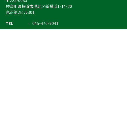
〒222-0033
神奈川県横浜市港北区新横浜1-14-20
光正第2ビル301
TEL
045-470-9041
FAX
045-470-9043
E-mail
info@ostrich.co.jp
製品カテゴリー
検索
輸血 保冷庫・ソリューション
熊対策
防刃対策
止血・止血キット
気道管理
呼吸管理
循環管理
低体温防止
衛生
搬送
バッグ・ポーチ
装備
ライト
電子機器・光学機器