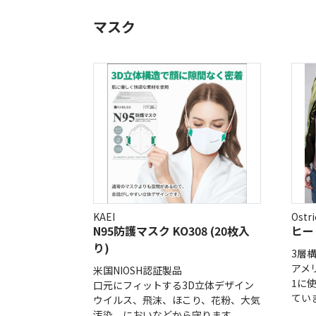
マスク
KAEI
Ost
N95防護マスク KO308 (20枚入
ヒー
り)
3層
アメ
米国NIOSH認証製品
1に
口元にフィットする3D立体デザイン
てい
ウイルス、飛沫、ほこり、花粉、大気
汚染、においなどから守ります。