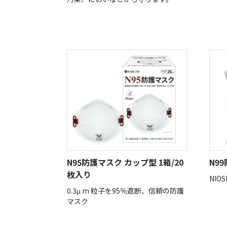
N95防護マスク カップ型 1箱/20
N9
枚入り
NI
0.3μ m 粒子を95％遮断、信頼の防護
マスク