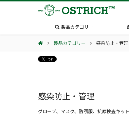
製品カテゴリー
製品カテゴリー
感染防止・管理
会社案内
採用情報（外部サイトに移動します）
会社概要
輸血保冷庫
(Blood Cooling
System)
夏季休業のお知らせ
感染防止・管理
グローブ、マスク、防護服、抗原検査キッ
気道管理
(Airway)