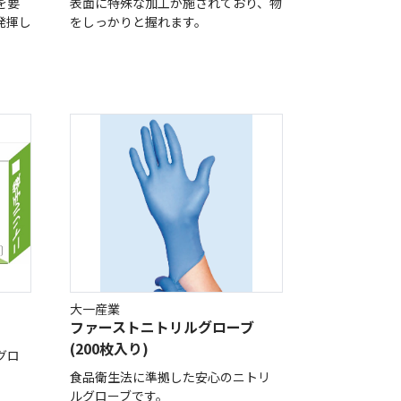
を要
表面に特殊な加工が施されており、物
発揮し
をしっかりと握れます。
大一産業
ファーストニトリルグローブ
(200枚入り)
グロ
食品衛生法に準拠した安心のニトリ
。
ルグローブです。