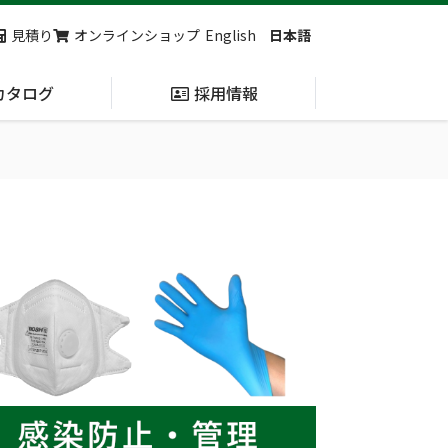
見積り
オンラインショップ
English
日本語
カタログ
採用情報
納入実績
止血・止血キット
(Massive
Hemorrhage)
第7回 地域×Tech東北 ご来場ありがとうございました！
2展示会【①危機管理産業展(RISCON TOKYO)2026】【②テロ対策特殊装備展（SEECAT）】に同時出展いたします