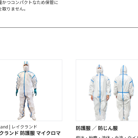
量かつコンパクトなため保管に
を取りません。
eland | レイクランド
防護服 ／ 防じん服
クランド 防護服 マイクロマ
飛沫・粉塵・液体・血液・ウイ