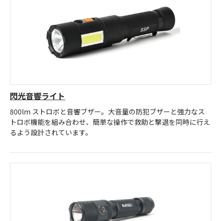
お問合せ
(Hypothermia)
もっと見る
見積り
製品をキーワードで検索
検索
オンラインショップ
English
日本語
閃光音響ライト
800lm ストロボと音響ブザー。大音量の防犯ブザーと強力なス
トロボ機能を組み合わせ、簡単な操作で救助と撃退を同時に行え
るよう設計されています。
CLOSE