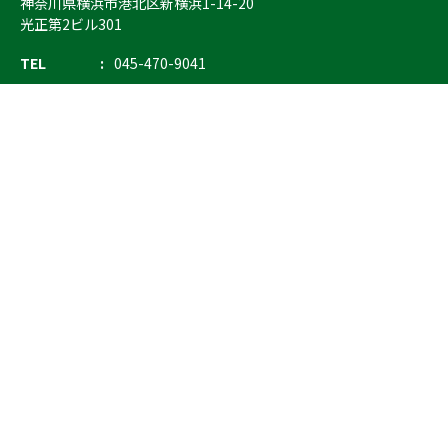
神奈川県横浜市港北区新横浜1-14-20
光正第2ビル301
TEL
045-470-9041
FAX
045-470-9043
E-mail
info@ostrich.co.jp
製品カテゴリー
検索
輸血 保冷庫・ソリューション
熊対策
防刃対策
止血・止血キット
気道管理
呼吸管理
循環管理
低体温防止
衛生
搬送
バッグ・ポーチ
装備
ライト
電子機器・光学機器
検査・検知
野外設備・テント