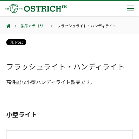
製品カテゴリー
フラッシュライト・ハンディライト
製品カテゴリー
輸血保冷庫
トピックス
(Blood Cooling System)
熊対策
フラッシュライト・ハンディライト
(Bear Avoidance)
夏季休業のお知らせ
会社案内
防刃対策
日本集中治療医学会 第10回東北支部学術集会 ご来場ありがとうございました！
(Cut Resistant)
高性能な小型ハンディライト製品です。
第7回 地域×Tech東北 ご来場ありがとうございました！
止血・止血キット
(Massive Hemorrhage)
会社案内
カタログ
2展示会【①危機管理産業展(RISCON TOKYO)2026】【②テロ対策特殊装備展（SEECAT）】に同時出展いたします
気道管理
会社概要
オーストリッチ熊対策カタログ
(Airway)
オーストリッチ防犯カタログ
アクセス
呼吸管理
小型ライト
採用情報
(Respiration)
ダマスカス製品カタログ（日本語版）
主な納入実績
循環管理
総合カタログ掲載のお知らせ
(Circulation)
もっと見る
採用情報（外部サイトに移動します）
低体温防止