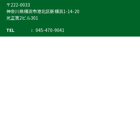
〒222-0033
神奈川県横浜市港北区新横浜1-14-20
光正第2ビル301
TEL
045-470-9041
FAX
045-470-9043
E-mail
info@ostrich.co.jp
製品カテゴリー
検索
輸血 保冷庫・ソリューション
熊対策
防刃対策
止血・止血キット
気道管理
呼吸管理
循環管理
低体温防止
衛生
搬送
バッグ・ポーチ
装備