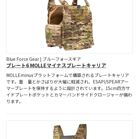
お問合せ
(Hypothermia)
もっと見る
見積り
製品をキーワードで検索
検索
オンラインショップ
English
日本語
Blue Force Gear | ブルーフォースギア
プレート6 MOLLEマイナスプレートキャリア
MOLLEminusプラットフォームで構築されるプレートキャリア
です。重 量とかさばりが大幅に軽減され、ESAPI/SPEARアー
マープレートを保持するように設計されています。15cm四方サ
イドプレートポケットとカマーバンドサイドクロージャーが備わ
CLOSE
ります。