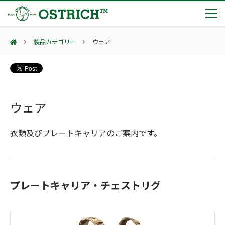
製品カテゴリー
ウェア
製品カテゴリー
輸血保冷庫
トピックス
(Blood Cooling System)
熊対策
ウェア
(Bear Avoidance)
夏季休業のお知らせ
会社案内
防刃対策
日本集中治療医学会 第10回東北支部学術集会 ご来場ありがとうございました！
(Cut Resistant)
衣類及びプレートキャリアのご案内です。
第7回 地域×Tech東北 ご来場ありがとうございました！
止血・止血キット
(Massive Hemorrhage)
会社案内
カタログ
2展示会【①危機管理産業展(RISCON TOKYO)2026】【②テロ対策特殊装備展（SEECAT）】に同時出展いたします
気道管理
会社概要
オーストリッチ熊対策カタログ
(Airway)
オーストリッチ防犯カタログ
アクセス
呼吸管理
プレートキャリア・チェストリグ
採用情報
(Respiration)
ダマスカス製品カタログ（日本語版）
主な納入実績
循環管理
総合カタログ掲載のお知らせ
(Circulation)
もっと見る
採用情報（外部サイトに移動します）
低体温防止