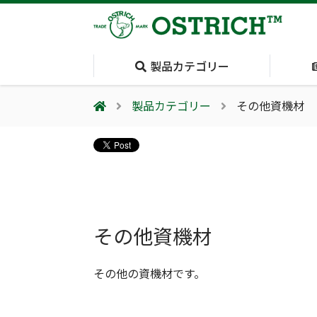
製品カテゴリー
製品カテゴリー
その他資機材
会社案内
採用情報（外部サイトに移動します）
会社概要
輸血保冷庫
(Blood Cooling
System)
夏季休業のお知らせ
その他資機材
その他の資機材です。
気道管理
(Airway)