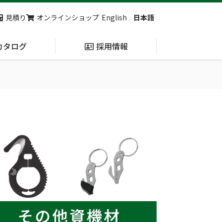
見積り
オンラインショップ
English
日本語
カタログ
採用情報
納入実績
止血・止血キット
(Massive
Hemorrhage)
第7回 地域×Tech東北 ご来場ありがとうございました！
2展示会【①危機管理産業展(RISCON TOKYO)2026】【②テロ対策特殊装備展（SEECAT）】に同時出展いたします