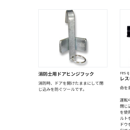
res
消防士用ドアヒンジフック
レス
消防時、ドアを開けたままにして閉
命を
じ込みを防ぐツールです。
運転
閉じ
を使
ルト
ドウ