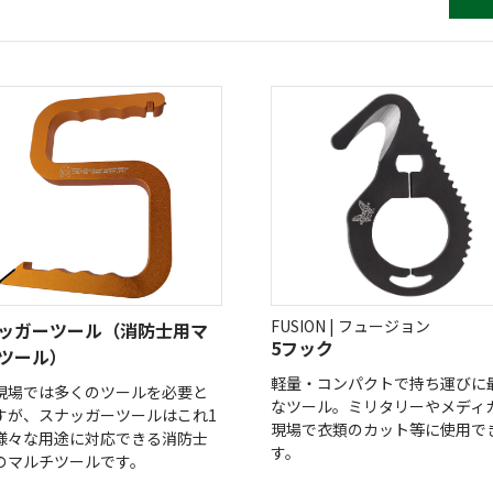
(Circulation)
ストリッチ防犯カタログ
ダマスカス製品カタログ（日本語
もっと見る
もっと見る
検索
FUSION | フュージョン
ッガーツール（消防士用マ
5フック
ツール）
軽量・コンパクトで持ち運びに
現場では多くのツールを必要と
なツール。ミリタリーやメディ
すが、スナッガーツールはこれ1
現場で衣類のカット等に使用で
様々な用途に対応できる消防士
す。
のマルチツールです。