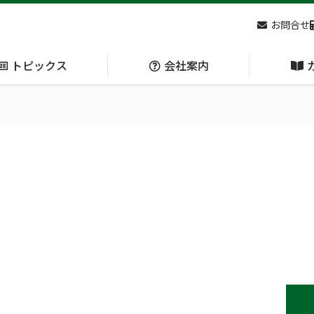
お問合せ
トピックス
会社案内
アクセス
主な
熊対策
防刃対策
(Bear Avoidance)
(Cut Resistant)
日本集中治療医学会 第10回東北支部学術集会 ご来場ありがとうございました！
呼吸管理
循環管理
(Respiration)