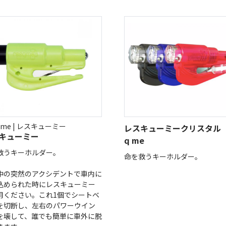
 q me | レスキューミー
レスキューミークリスタル 
キューミー
q me
救うキーホルダー。
命を救うキーホルダー。
中の突然のアクシデントで車内に
込められた時にレスキューミー
用ください。これ1個でシートベ
を切断し、左右のパワーウイン
を壊して、誰でも簡単に車外に脱