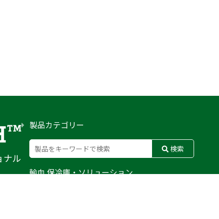
製品カテゴリー
検索
ョナル
輸血 保冷庫・ソリューション
熊対策
防刃対策
止血・止血キット
気道管理
呼吸管理
循環管理
低体温防止
衛生
搬送
バッグ・ポーチ