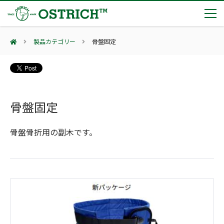
製品カテゴリー
骨盤固定
製品カテゴリー
輸血保冷庫
トピックス
(Blood Cooling System)
熊対策
骨盤固定
(Bear Avoidance)
夏季休業のお知らせ
会社案内
防刃対策
日本集中治療医学会 第10回東北支部学術集会 ご来場ありがとうございました！
(Cut Resistant)
骨盤骨折用の副木です。
第7回 地域×Tech東北 ご来場ありがとうございました！
止血・止血キット
(Massive Hemorrhage)
会社案内
カタログ
2展示会【①危機管理産業展(RISCON TOKYO)2026】【②テロ対策特殊装備展（SEECAT）】に同時出展いたします
気道管理
会社概要
オーストリッチ熊対策カタログ
(Airway)
オーストリッチ防犯カタログ
アクセス
呼吸管理
採用情報
(Respiration)
ダマスカス製品カタログ（日本語版）
主な納入実績
循環管理
総合カタログ掲載のお知らせ
(Circulation)
もっと見る
採用情報（外部サイトに移動します）
低体温防止