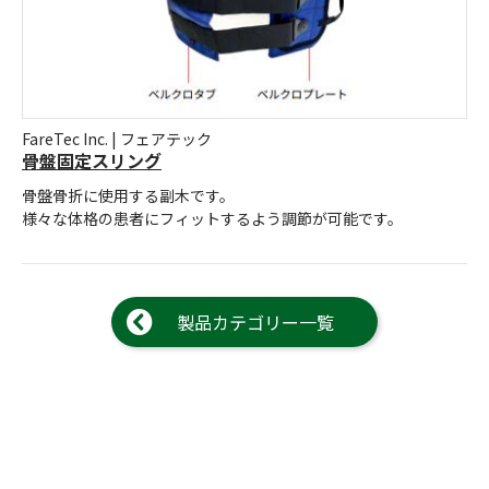
お問合せ
(Hypothermia)
もっと見る
見積り
製品をキーワードで検索
検索
オンラインショップ
FareTec Inc. | フェアテック
骨盤固定スリング
骨盤骨折に使用する副木です。
English
日本語
様々な体格の患者にフィットするよう調節が可能です。
製品カテゴリー一覧
CLOSE