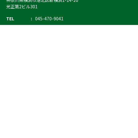
神奈川県横浜市港北区新横浜1-14-20
光正第2ビル301
TEL
045-470-9041
FAX
045-470-9043
E-mail
info@ostrich.co.jp
製品カテゴリー
検索
輸血 保冷庫・ソリューション
熊対策
防刃対策
止血・止血キット
気道管理
呼吸管理
循環管理
低体温防止
衛生
搬送
バッグ・ポーチ
装備
ライト
電子機器・光学機器
検査・検知
野外設備・テント