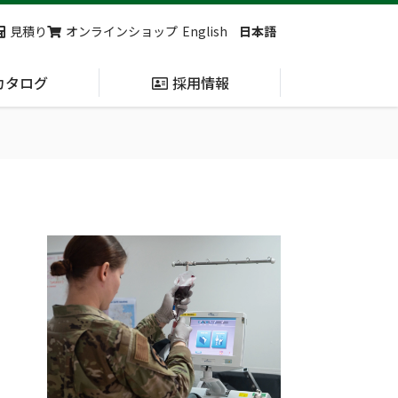
見積り
オンラインショップ
English
日本語
カタログ
採用情報
納入実績
止血・止血キット
(Massive
Hemorrhage)
第7回 地域×Tech東北 ご来場ありがとうございました！
2展示会【①危機管理産業展(RISCON TOKYO)2026】【②テロ対策特殊装備展（SEECAT）】に同時出展いたします