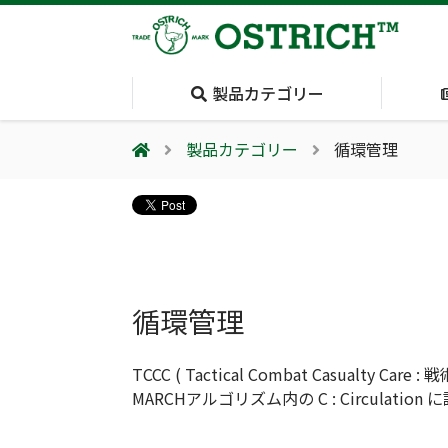
製品カテゴリー
製品カテゴリー
循環管理
会社案内
採用情報（外部サイトに移動します）
会社概要
輸血保冷庫
(Blood Cooling
System)
循環管理
夏季休業のお知らせ
TCCC ( Tactical Combat Casualty Car
MARCHアルゴリズム内の C : Circulatio
気道管理
(Airway)