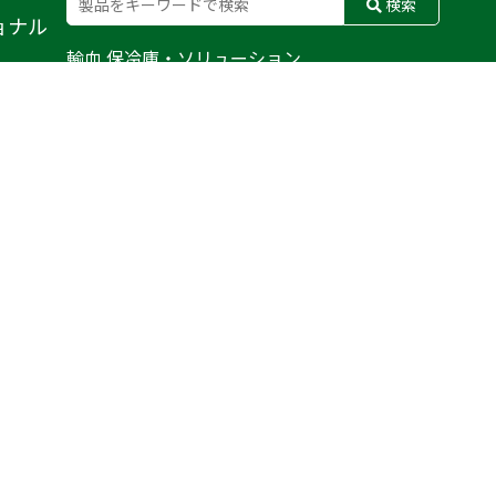
検索
ョナル
輸血 保冷庫・ソリューション
熊対策
防刃対策
止血・止血キット
気道管理
呼吸管理
循環管理
低体温防止
衛生
搬送
バッグ・ポーチ
装備
ライト
電子機器・光学機器
検査・検知
野外設備・テント
輸送
防災
訓練用人形・資機材
防犯
気候災害
文具
BFG
MERET
CONDOR
WATERSHED
PELI BIOTHERMAL
TYR TACTICAL
SAPL
DAMASCUS GEAR
FUSION
ROTHCO
©OSTRICH INTERNATIONAL CO.,LTD. All Rights Reserved.