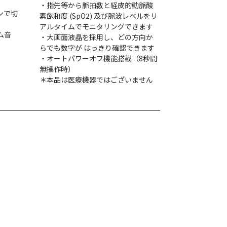
・指先等から脈拍数と経皮的動脈酸
ンで切
素飽和度 (SpO2) 及び脈波レベルをリ
アルタイムでモニタリングできます
ム音
・大画面液晶を採用し、どの方向か
らでも数字が はっきり確認できます
・オートパワーオフ機能搭載（8秒間
無操作時）
＊本品は医療機器ではございません