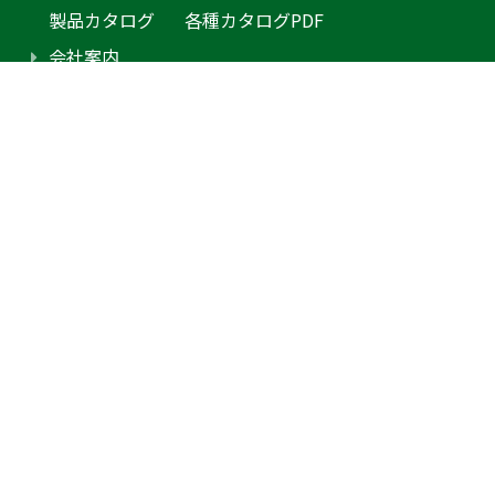
製品カタログ
各種カタログPDF
会社案内
アクセス
プライバシーポリシー
採用情報（外部サイトに移動します）
お問合せ
見積り