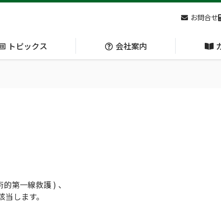
お問合せ
トピックス
会社案内
アクセス
主な
熊対策
防刃対策
(Bear Avoidance)
(Cut Resistant)
日本集中治療医学会 第10回東北支部学術集会 ご来場ありがとうございました！
e : 戦術的第一線救護 ) 、
n に該当します。
呼吸管理
循環管理
(Respiration)