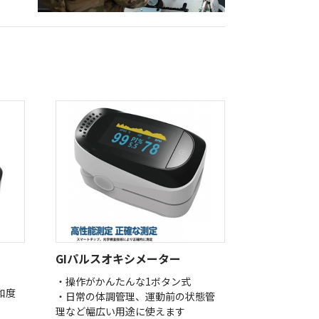
低体温防止
(Hypothermia)
版）
総合カタログ掲載のお知らせ
GIパルスオキシメーター
・操作がかんたんな1ボタン式
和度
・日常の体調管理、運動前の状態管
理など幅広い用途に使えます