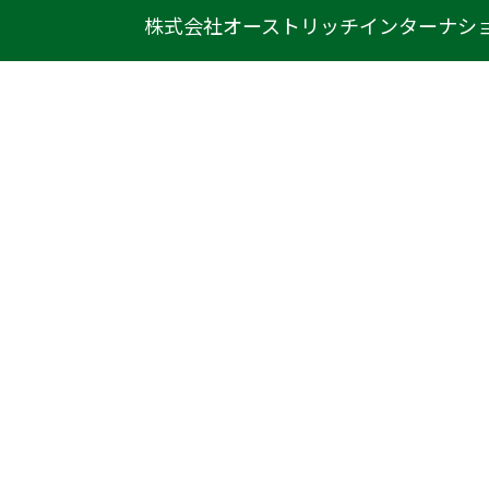
株式会社オーストリッチインターナシ
〒222-0033
神奈川県横浜市港北区新横浜1-14-20
光正第2ビル301
TEL
045-470-9041
FAX
045-470-9043
E-mail
info@ostrich.co.jp