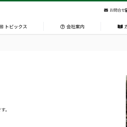
お問合せ
トピックス
会社案内
アクセス
主な
熊対策
防刃対策
(Bear Avoidance)
(Cut Resistant)
日本集中治療医学会 第10回東北支部学術集会 ご来場ありがとうございました！
です。
呼吸管理
循環管理
(Respiration)