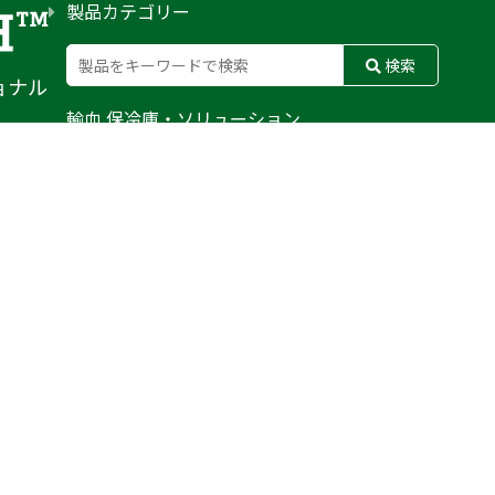
製品カテゴリー
検索
ョナル
輸血 保冷庫・ソリューション
熊対策
防刃対策
止血・止血キット
気道管理
呼吸管理
循環管理
低体温防止
衛生
搬送
バッグ・ポーチ
装備
ライト
電子機器・光学機器
検査・検知
野外設備・テント
輸送
防災
訓練用人形・資機材
防犯
気候災害
文具
BFG
MERET
CONDOR
WATERSHED
PELI BIOTHERMAL
TYR TACTICAL
SAPL
DAMASCUS GEAR
FUSION
ROTHCO