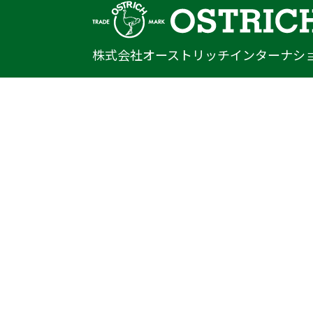
株式会社オーストリッチインターナシ
〒222-0033
神奈川県横浜市港北区新横浜1-14-20
光正第2ビル301
TEL
045-470-9041
FAX
045-470-9043
E-mail
info@ostrich.co.jp