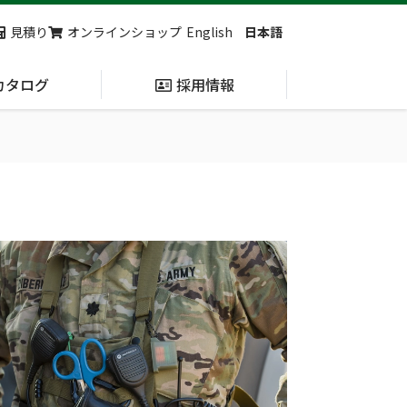
見積り
オンラインショップ
English
日本語
カタログ
採用情報
納入実績
止血・止血キット
(Massive
Hemorrhage)
第7回 地域×Tech東北 ご来場ありがとうございました！
2展示会【①危機管理産業展(RISCON TOKYO)2026】【②テロ対策特殊装備展（SEECAT）】に同時出展いたします