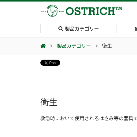
製品カテゴリー
製品カテゴリー
衛生
会社案内
採用情報（外部サイトに移動します）
会社概要
輸血保冷庫
(Blood Cooling
System)
夏季休業のお知らせ
衛生
救急時において使用されるはさみ等の器具
気道管理
(Airway)