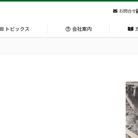
お問合せ
トピックス
会社案内
アクセス
主な
熊対策
防刃対策
(Bear Avoidance)
(Cut Resistant)
日本集中治療医学会 第10回東北支部学術集会 ご来場ありがとうございました！
。
呼吸管理
循環管理
(Respiration)