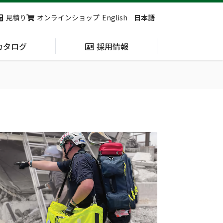
見積り
オンラインショップ
English
日本語
カタログ
採用情報
納入実績
止血・止血キット
(Massive
Hemorrhage)
第7回 地域×Tech東北 ご来場ありがとうございました！
2展示会【①危機管理産業展(RISCON TOKYO)2026】【②テロ対策特殊装備展（SEECAT）】に同時出展いたします