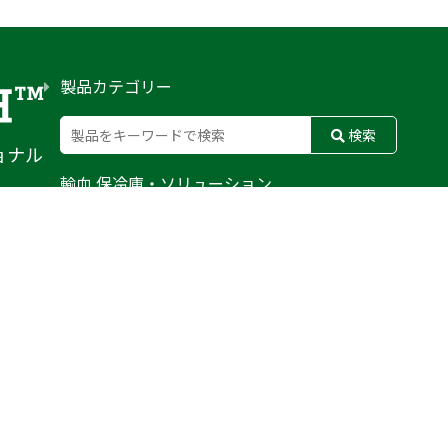
製品カテゴリー
検索
ョナル
輸血 保冷庫・ソリューション
熊対策
防刃対策
止血・止血キット
気道管理
呼吸管理
循環管理
低体温防止
衛生
搬送
バッグ・ポーチ
装備
ライト
電子機器・光学機器
検査・検知
野外設備・テント
輸送
防災
訓練用人形・資機材
防犯
気候災害
文具
BFG
MERET
CONDOR
WATERSHED
PELI BIOTHERMAL
TYR TACTICAL
SAPL