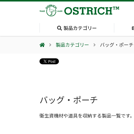
製品カテゴリー
製品カテゴリー
バッグ・ポーチ
会社案内
採用情報（外部サイトに移動します）
会社概要
輸血保冷庫
(Blood Cooling
System)
夏季休業のお知らせ
バッグ・ポーチ
衛生資機材や道具を収納する製品一覧です
気道管理
(Airway)