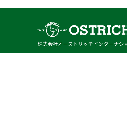
株式会社オーストリッチインターナシ
〒222-0033
神奈川県横浜市港北区新横浜1-14-20
光正第2ビル301
TEL
045-470-9041
FAX
045-470-9043
E-mail
info@ostrich.co.jp