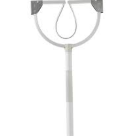
お問合せ
(Hypothermia)
もっと見る
見積り
製品をキーワードで検索
検索
オンラインショップ
English
日本語
CLOSE