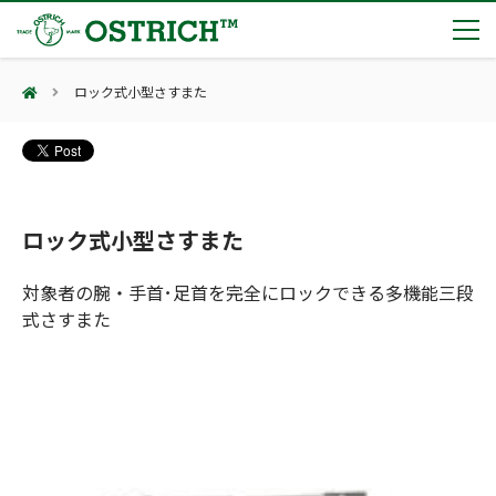
ロック式小型さすまた
製品カテゴリー
輸血保冷庫
トピックス
(Blood Cooling System)
熊対策
(Bear Avoidance)
ロック式小型さすまた
夏季休業のお知らせ
会社案内
防刃対策
日本集中治療医学会 第10回東北支部学術集会 ご来場ありがとうございました！
(Cut Resistant)
対象者の腕・手首･足首を完全にロックできる多機能三段
第7回 地域×Tech東北 ご来場ありがとうございました！
止血・止血キット
式さすまた
(Massive Hemorrhage)
会社案内
カタログ
2展示会【①危機管理産業展(RISCON TOKYO)2026】【②テロ対策特殊装備展（SEECAT）】に同時出展いたします
気道管理
会社概要
オーストリッチ熊対策カタログ
(Airway)
オーストリッチ防犯カタログ
アクセス
呼吸管理
採用情報
(Respiration)
ダマスカス製品カタログ（日本語版）
主な納入実績
循環管理
総合カタログ掲載のお知らせ
(Circulation)
もっと見る
採用情報（外部サイトに移動します）
低体温防止