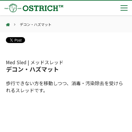
デコン・ハズマット
製品カテゴリー
輸血保冷庫
トピックス
(Blood Cooling System)
熊対策
(Bear Avoidance)
Med Sled | メッドスレッド
夏季休業のお知らせ
会社案内
デコン・ハズマット
防刃対策
日本集中治療医学会 第10回東北支部学術集会 ご来場ありがとうございました！
(Cut Resistant)
第7回 地域×Tech東北 ご来場ありがとうございました！
止血・止血キット
歩行できない方を移動しつつ、消毒・汚染除去を受けら
(Massive Hemorrhage)
会社案内
カタログ
2展示会【①危機管理産業展(RISCON TOKYO)2026】【②テロ対策特殊装備展（SEECAT）】に同時出展いたします
れるスレッドです。
気道管理
会社概要
オーストリッチ熊対策カタログ
(Airway)
オーストリッチ防犯カタログ
アクセス
呼吸管理
採用情報
(Respiration)
ダマスカス製品カタログ（日本語版）
主な納入実績
循環管理
総合カタログ掲載のお知らせ
(Circulation)
もっと見る
採用情報（外部サイトに移動します）
低体温防止