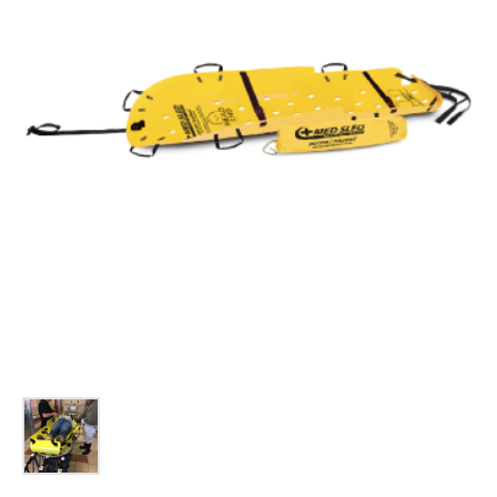
お問合せ
(Hypothermia)
もっと見る
見積り
製品をキーワードで検索
検索
オンラインショップ
English
日本語
CLOSE