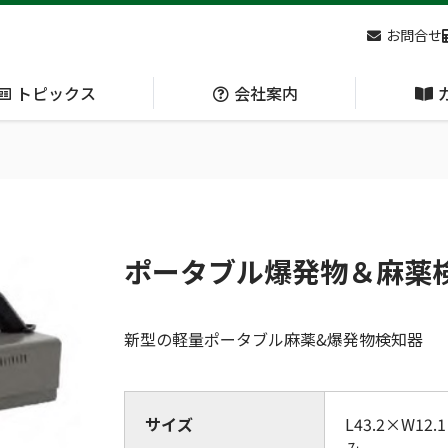
お問合せ
トピックス
会社案内
アクセス
主な
熊対策
防刃対策
(Bear Avoidance)
(Cut Resistant)
ポータブル爆発物＆麻薬
日本集中治療医学会 第10回東北支部学術集会 ご来場ありがとうございました！
新型の軽量ポータブル麻薬&爆発物検知器
呼吸管理
サイズ
L43.2×W12
循環管理
(Respiration)