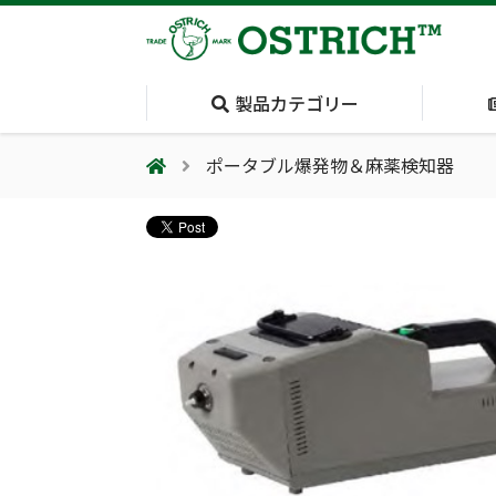
製品カテゴリー
ポータブル爆発物＆麻薬検知器
会社案内
採用情報（外部サイトに移動します）
会社概要
輸血保冷庫
(Blood Cooling
System)
夏季休業のお知らせ
気道管理
(Airway)