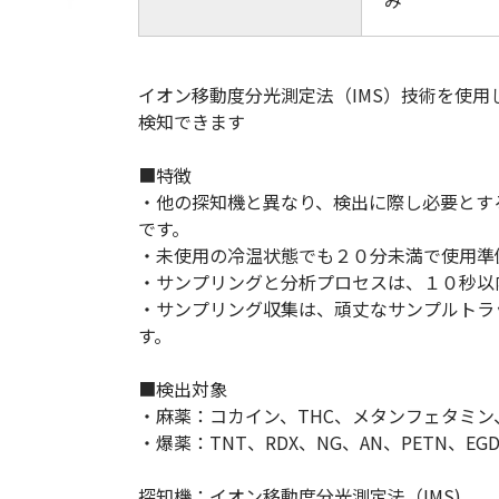
み
(Circulation)
ストリッチ防犯カタログ
ダマスカス製品カタログ（日本語
イオン移動度分光測定法（IMS）技術を使
もっと見る
検知できます
■特徴
・他の探知機と異なり、検出に際し必要とす
もっと見る
です。
・未使用の冷温状態でも２０分未満で使用準
・サンプリングと分析プロセスは、１０秒以
検索
・サンプリング収集は、頑丈なサンプルトラ
す。
■検出対象
・麻薬：コカイン、THC、メタンフェタミン
・爆薬：TNT、RDX、NG、AN、PETN、EGD
探知機：イオン移動度分光測定法（IMS)