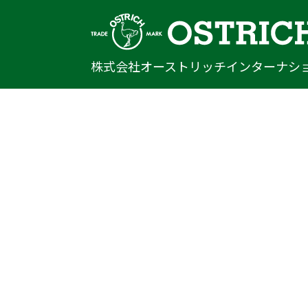
株式会社オーストリッチインターナシ
〒222-0033
神奈川県横浜市港北区新横浜1-14-20
光正第2ビル301
TEL
045-470-9041
FAX
045-470-9043
E-mail
info@ostrich.co.jp