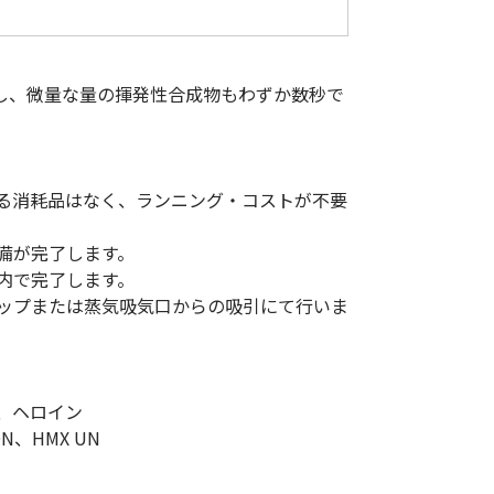
低体温防止
(Hypothermia)
版）
総合カタログ掲載のお知らせ
用し、微量な量の揮発性合成物もわずか数秒で
る消耗品はなく、ランニング・コストが不要
備が完了します。
内で完了します。
ップまたは蒸気吸気口からの吸引にて行いま
、ヘロイン
N、HMX UN