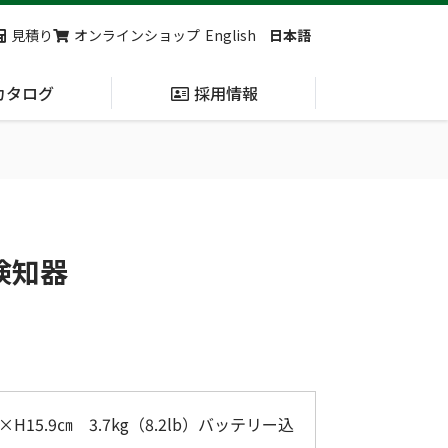
見積り
オンラインショップ
English
日本語
カタログ
採用情報
納入実績
止血・止血キット
(Massive
検知器
Hemorrhage)
第7回 地域×Tech東北 ご来場ありがとうございました！
2展示会【①危機管理産業展(RISCON TOKYO)2026】【②テロ対策特殊装備展（SEECAT）】に同時出展いたします
.1×H15.9㎝ 3.7kg（8.2lb）バッテリー込