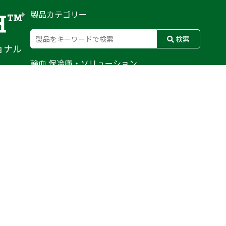
製品カテゴリー
検索
ョナル
輸血 保冷庫・ソリューション
熊対策
防刃対策
止血・止血キット
気道管理
呼吸管理
循環管理
低体温防止
衛生
搬送
バッグ・ポーチ
装備
ライト
電子機器・光学機器
検査・検知
野外設備・テント
輸送
防災
訓練用人形・資機材
防犯
気候災害
文具
BFG
MERET
CONDOR
WATERSHED
PELI BIOTHERMAL
TYR TACTICAL
SAPL
DAMASCUS GEAR
FUSION
ROTHCO