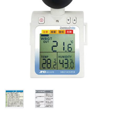
お問合せ
(Hypothermia)
もっと見る
見積り
製品をキーワードで検索
検索
オンラインショップ
English
日本語
CLOSE