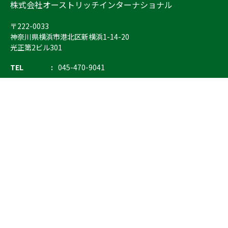
株式会社オーストリッチインターナショナル
〒222-0033
神奈川県横浜市港北区新横浜1-14-20
光正第2ビル301
TEL
045-470-9041
FAX
045-470-9043
E-mail
info@ostrich.co.jp
製品カテゴリー
検索
輸血 保冷庫・ソリューション
熊対策
防刃対策
止血・止血キット
気道管理
呼吸管理
循環管理
低体温防止