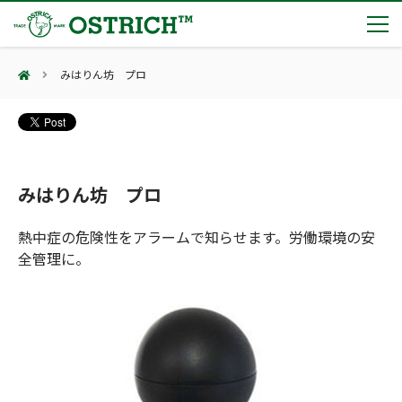
みはりん坊 プロ
製品カテゴリー
輸血保冷庫
トピックス
(Blood Cooling System)
熊対策
(Bear Avoidance)
みはりん坊 プロ
夏季休業のお知らせ
会社案内
防刃対策
日本集中治療医学会 第10回東北支部学術集会 ご来場ありがとうございました！
(Cut Resistant)
熱中症の危険性をアラームで知らせます。労働環境の安
第7回 地域×Tech東北 ご来場ありがとうございました！
止血・止血キット
全管理に。
(Massive Hemorrhage)
会社案内
カタログ
2展示会【①危機管理産業展(RISCON TOKYO)2026】【②テロ対策特殊装備展（SEECAT）】に同時出展いたします
気道管理
会社概要
オーストリッチ熊対策カタログ
(Airway)
オーストリッチ防犯カタログ
アクセス
呼吸管理
採用情報
(Respiration)
ダマスカス製品カタログ（日本語版）
主な納入実績
循環管理
総合カタログ掲載のお知らせ
(Circulation)
もっと見る
採用情報（外部サイトに移動します）
低体温防止