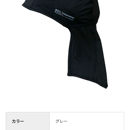
お問合せ
(Hypothermia)
もっと見る
見積り
製品をキーワードで検索
検索
オンラインショップ
English
日本語
CLOSE
カラー
グレー