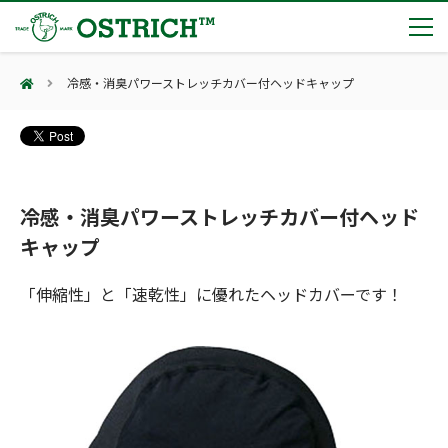
冷感・消臭パワーストレッチカバー付ヘッドキャップ
製品カテゴリー
輸血保冷庫
トピックス
(Blood Cooling System)
熊対策
(Bear Avoidance)
冷感・消臭パワーストレッチカバー付ヘッド
夏季休業のお知らせ
会社案内
防刃対策
キャップ
日本集中治療医学会 第10回東北支部学術集会 ご来場ありがとうございました！
(Cut Resistant)
第7回 地域×Tech東北 ご来場ありがとうございました！
止血・止血キット
「伸縮性」と「速乾性」に優れたヘッドカバーです！
(Massive Hemorrhage)
会社案内
カタログ
2展示会【①危機管理産業展(RISCON TOKYO)2026】【②テロ対策特殊装備展（SEECAT）】に同時出展いたします
気道管理
会社概要
オーストリッチ熊対策カタログ
(Airway)
オーストリッチ防犯カタログ
アクセス
呼吸管理
採用情報
(Respiration)
ダマスカス製品カタログ（日本語版）
主な納入実績
循環管理
総合カタログ掲載のお知らせ
(Circulation)
もっと見る
採用情報（外部サイトに移動します）
低体温防止