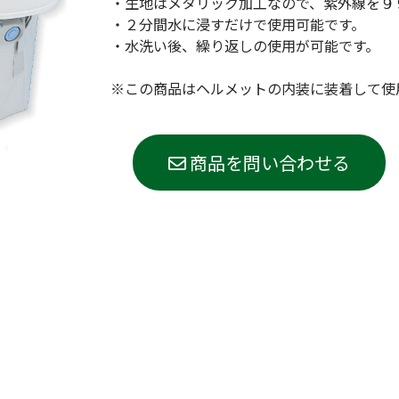
・生地はメタリック加工なので、紫外線を９
(Circulation)
・２分間水に浸すだけで使用可能です。
・水洗い後、繰り返しの使用が可能です。
ストリッチ防犯カタログ
ダマスカス製品カタログ（日本語
もっと見る
※この商品はヘルメットの内装に装着して使
商品を問い合わせる
もっと見る
検索