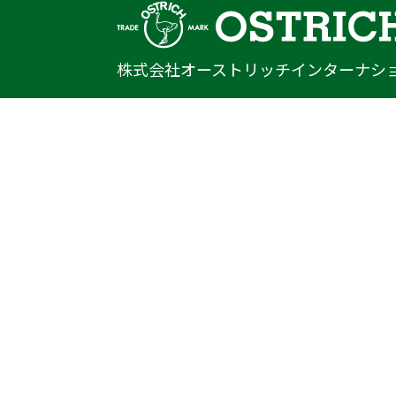
株式会社オーストリッチインターナシ
〒222-0033
神奈川県横浜市港北区新横浜1-14-20
光正第2ビル301
TEL
045-470-9041
FAX
045-470-9043
E-mail
info@ostrich.co.jp