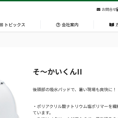
お問合せ
トピックス
会社案内
アクセス
主な
熊対策
防刃対策
(Bear Avoidance)
(Cut Resistant)
そ〜かいくんII
日本集中治療医学会 第10回東北支部学術集会 ご来場ありがとうございました！
後頭部の吸水パッドで、暑い現場も爽快に！
・ポリアクリル酸ナトリウム塩ポリマーを繊
呼吸管理
ています。
循環管理
(Respiration)