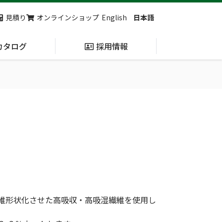
見積り
オンラインショップ
English
日本語
カタログ
採用情報
納入実績
止血・止血キット
(Massive
Hemorrhage)
第7回 地域×Tech東北 ご来場ありがとうございました！
2展示会【①危機管理産業展(RISCON TOKYO)2026】【②テロ対策特殊装備展（SEECAT）】に同時出展いたします
維形状化させた高吸収・高吸湿繊維を使用し