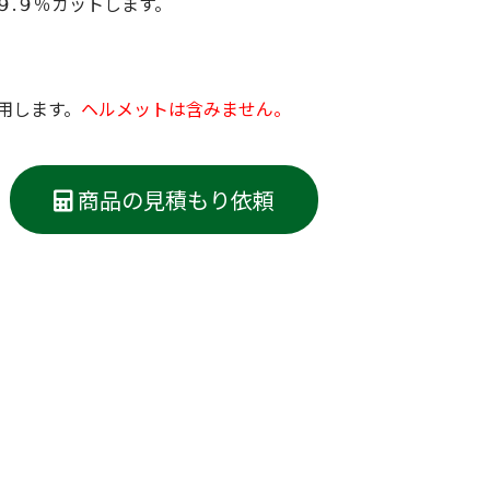
９.９％カットします。
低体温防止
(Hypothermia)
版）
総合カタログ掲載のお知らせ
用します。
ヘルメットは含みません。
商品の見積もり依頼