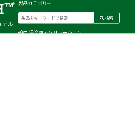
製品カテゴリー
検索
ョナル
輸血 保冷庫・ソリューション
熊対策
防刃対策
止血・止血キット
気道管理
呼吸管理
循環管理
低体温防止
衛生
搬送
バッグ・ポーチ
装備
ライト
電子機器・光学機器
検査・検知
野外設備・テント
輸送
防災
訓練用人形・資機材
防犯
気候災害
文具
BFG
MERET
CONDOR
WATERSHED
PELI BIOTHERMAL
TYR TACTICAL
SAPL
DAMASCUS GEAR
FUSION
ROTHCO