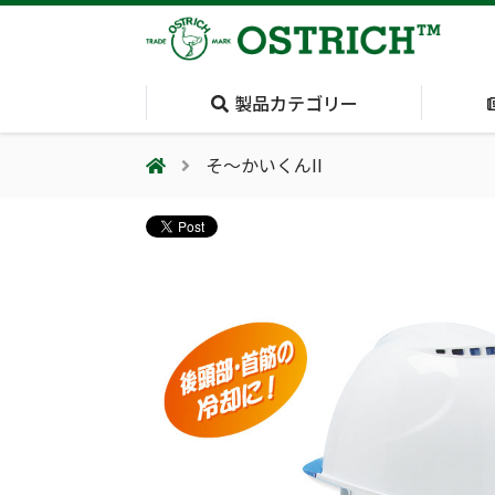
製品カテゴリー
そ〜かいくんII
会社案内
採用情報（外部サイトに移動します）
会社概要
輸血保冷庫
(Blood Cooling
System)
夏季休業のお知らせ
気道管理
(Airway)