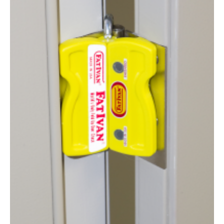
お問合せ
(Hypothermia)
もっと見る
見積り
製品をキーワードで検索
検索
オンラインショップ
English
日本語
CLOSE