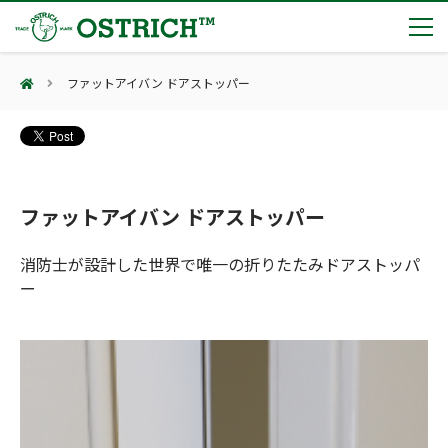
ファットアイバン ドアストッパー
製品カテゴリー
輸血保冷庫
トピックス
(Blood Cooling System)
熊対策
(Bear Avoidance)
ファットアイバン ドアストッパー
夏季休業のお知らせ
会社案内
防刃対策
日本集中治療医学会 第10回東北支部学術集会 ご来場ありがとうございました！
(Cut Resistant)
消防士が設計した世界で唯一の折りたたみドアストッパ
第7回 地域×Tech東北 ご来場ありがとうございました！
止血・止血キット
ー
(Massive Hemorrhage)
会社案内
カタログ
2展示会【①危機管理産業展(RISCON TOKYO)2026】【②テロ対策特殊装備展（SEECAT）】に同時出展いたします
気道管理
会社概要
オーストリッチ熊対策カタログ
(Airway)
オーストリッチ防犯カタログ
アクセス
呼吸管理
採用情報
(Respiration)
ダマスカス製品カタログ（日本語版）
主な納入実績
循環管理
総合カタログ掲載のお知らせ
(Circulation)
もっと見る
採用情報（外部サイトに移動します）
低体温防止