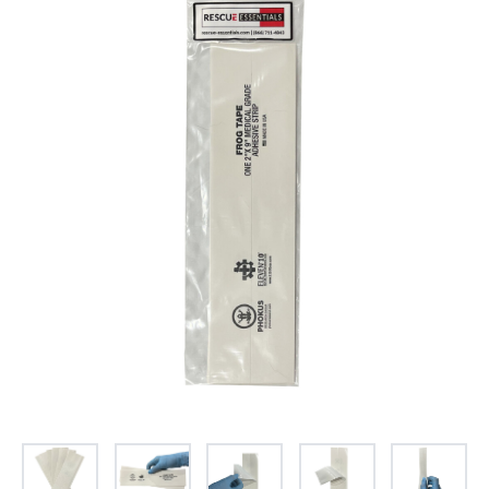
お問合せ
(Hypothermia)
もっと見る
見積り
製品をキーワードで検索
検索
オンラインショップ
English
日本語
CLOSE