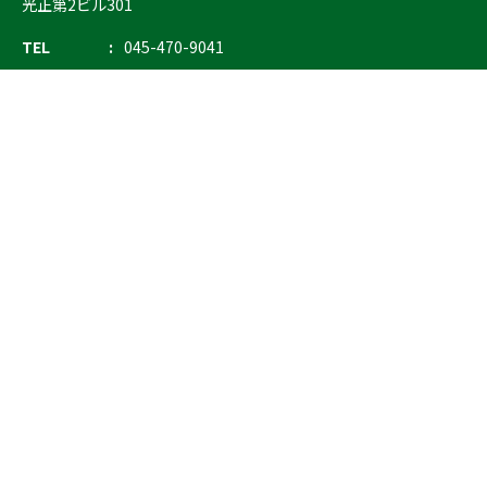
光正第2ビル301
TEL
045-470-9041
FAX
045-470-9043
E-mail
info@ostrich.co.jp
製品カテゴリー
検索
輸血 保冷庫・ソリューション
熊対策
防刃対策
止血・止血キット
気道管理
呼吸管理
循環管理
低体温防止
衛生
搬送
バッグ・ポーチ
装備
ライト
電子機器・光学機器
検査・検知
野外設備・テント
輸送
防災