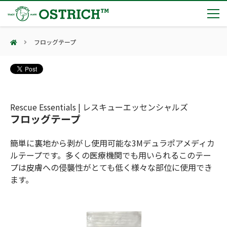
フロッグテープ
製品カテゴリー
輸血保冷庫
トピックス
(Blood Cooling System)
熊対策
(Bear Avoidance)
Rescue Essentials | レスキューエッセンシャルズ
夏季休業のお知らせ
会社案内
フロッグテープ
防刃対策
日本集中治療医学会 第10回東北支部学術集会 ご来場ありがとうございました！
(Cut Resistant)
第7回 地域×Tech東北 ご来場ありがとうございました！
止血・止血キット
簡単に裏地から剥がし使用可能な3Mデュラポアメディカ
(Massive Hemorrhage)
会社案内
カタログ
2展示会【①危機管理産業展(RISCON TOKYO)2026】【②テロ対策特殊装備展（SEECAT）】に同時出展いたします
ルテープです。多くの医療機関でも用いられるこのテー
気道管理
会社概要
オーストリッチ熊対策カタログ
プは皮膚への侵襲性がとても低く様々な部位に使用でき
(Airway)
オーストリッチ防犯カタログ
ます。
アクセス
呼吸管理
採用情報
(Respiration)
ダマスカス製品カタログ（日本語版）
主な納入実績
循環管理
総合カタログ掲載のお知らせ
(Circulation)
もっと見る
採用情報（外部サイトに移動します）
低体温防止