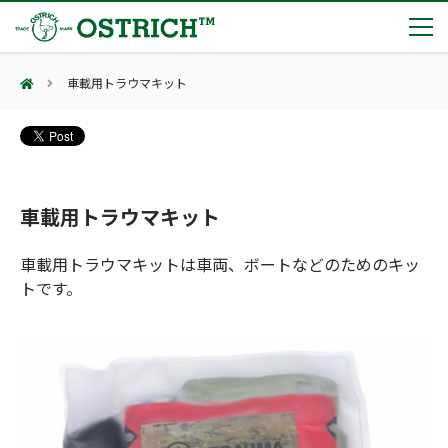
車載用トラウマキット
製品カテゴリー
輸血保冷庫
トピックス
(Blood Cooling System)
熊対策
(Bear Avoidance)
車載用トラウマキット
夏季休業のお知らせ
会社案内
防刃対策
日本集中治療医学会 第10回東北支部学術集会 ご来場ありがとうございました！
(Cut Resistant)
車載用トラウマキットは車両、ボートなどのためのキッ
第7回 地域×Tech東北 ご来場ありがとうございました！
止血・止血キット
トです。
(Massive Hemorrhage)
会社案内
カタログ
2展示会【①危機管理産業展(RISCON TOKYO)2026】【②テロ対策特殊装備展（SEECAT）】に同時出展いたします
気道管理
会社概要
オーストリッチ熊対策カタログ
(Airway)
オーストリッチ防犯カタログ
アクセス
呼吸管理
採用情報
(Respiration)
ダマスカス製品カタログ（日本語版）
主な納入実績
循環管理
総合カタログ掲載のお知らせ
(Circulation)
もっと見る
採用情報（外部サイトに移動します）
低体温防止