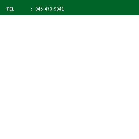
TEL
045-470-9041
FAX
045-470-9043
E-mail
info@ostrich.co.jp
製品カテゴリー
検索
輸血 保冷庫・ソリューション
熊対策
防刃対策
止血・止血キット
気道管理
呼吸管理
循環管理
低体温防止
衛生
搬送
バッグ・ポーチ
装備
ライト
電子機器・光学機器
検査・検知
野外設備・テント
輸送
防災
訓練用人形・資機材
防犯