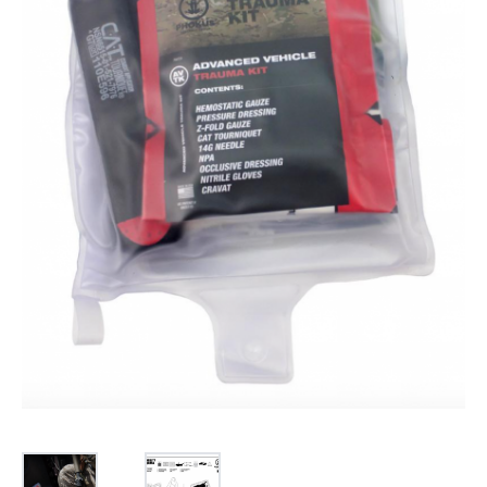
お問合せ
(Hypothermia)
もっと見る
見積り
製品をキーワードで検索
検索
オンラインショップ
English
日本語
CLOSE