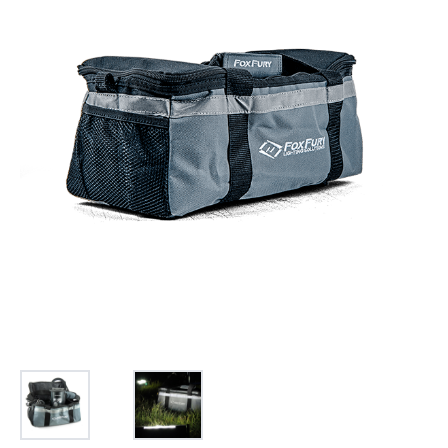
お問合せ
(Hypothermia)
もっと見る
見積り
製品をキーワードで検索
検索
オンラインショップ
English
日本語
CLOSE