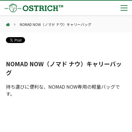
NOMAD NOW（ノマド ナウ）キャリーバッグ
製品カテゴリー
輸血保冷庫
トピックス
(Blood Cooling System)
熊対策
(Bear Avoidance)
NOMAD NOW（ノマド ナウ）キャリーバッ
夏季休業のお知らせ
会社案内
防刃対策
グ
日本集中治療医学会 第10回東北支部学術集会 ご来場ありがとうございました！
(Cut Resistant)
第7回 地域×Tech東北 ご来場ありがとうございました！
止血・止血キット
持ち運びに便利な、NOMAD NOW専用の軽量バッグで
(Massive Hemorrhage)
会社案内
カタログ
2展示会【①危機管理産業展(RISCON TOKYO)2026】【②テロ対策特殊装備展（SEECAT）】に同時出展いたします
す。
気道管理
会社概要
オーストリッチ熊対策カタログ
(Airway)
オーストリッチ防犯カタログ
アクセス
呼吸管理
採用情報
(Respiration)
ダマスカス製品カタログ（日本語版）
主な納入実績
循環管理
総合カタログ掲載のお知らせ
(Circulation)
もっと見る
採用情報（外部サイトに移動します）
低体温防止