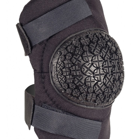
お問合せ
(Hypothermia)
もっと見る
見積り
製品をキーワードで検索
検索
オンラインショップ
English
日本語
CLOSE