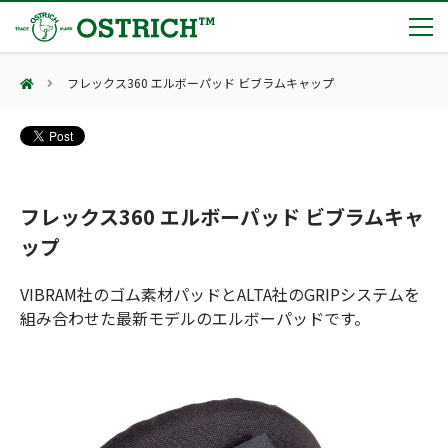
フレックス360 エルボーパッド ビブラムキャップ
製品カテゴリー
輸血保冷庫
トピックス
(Blood Cooling System)
熊対策
(Bear Avoidance)
フレックス360 エルボーパッド ビブラムキャ
夏季休業のお知らせ
会社案内
防刃対策
ップ
日本集中治療医学会 第10回東北支部学術集会 ご来場ありがとうございました！
(Cut Resistant)
第7回 地域×Tech東北 ご来場ありがとうございました！
止血・止血キット
VIBRAM社のゴム素材パッドとALTA社のGRIPシステムを
(Massive Hemorrhage)
会社案内
カタログ
2展示会【①危機管理産業展(RISCON TOKYO)2026】【②テロ対策特殊装備展（SEECAT）】に同時出展いたします
組み合わせた最新モデルのエルボーパッドです。
気道管理
会社概要
オーストリッチ熊対策カタログ
(Airway)
オーストリッチ防犯カタログ
アクセス
呼吸管理
採用情報
(Respiration)
ダマスカス製品カタログ（日本語版）
主な納入実績
循環管理
総合カタログ掲載のお知らせ
(Circulation)
もっと見る
採用情報（外部サイトに移動します）
低体温防止