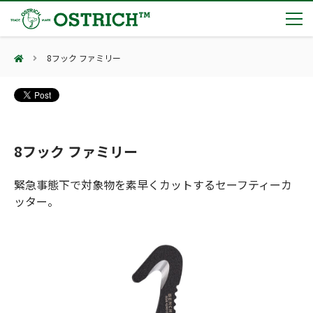
8フック ファミリー
製品カテゴリー
輸血保冷庫
トピックス
(Blood Cooling System)
熊対策
(Bear Avoidance)
8フック ファミリー
夏季休業のお知らせ
会社案内
防刃対策
日本集中治療医学会 第10回東北支部学術集会 ご来場ありがとうございました！
(Cut Resistant)
緊急事態下で対象物を素早くカットするセーフティーカ
第7回 地域×Tech東北 ご来場ありがとうございました！
止血・止血キット
ッター。
(Massive Hemorrhage)
会社案内
カタログ
2展示会【①危機管理産業展(RISCON TOKYO)2026】【②テロ対策特殊装備展（SEECAT）】に同時出展いたします
気道管理
会社概要
オーストリッチ熊対策カタログ
(Airway)
オーストリッチ防犯カタログ
アクセス
呼吸管理
採用情報
(Respiration)
ダマスカス製品カタログ（日本語版）
主な納入実績
循環管理
総合カタログ掲載のお知らせ
(Circulation)
もっと見る
採用情報（外部サイトに移動します）
低体温防止