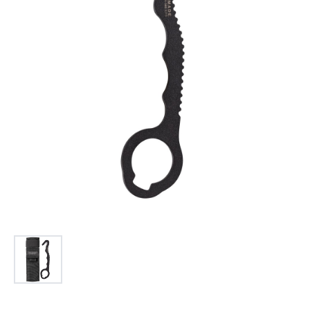
お問合せ
(Hypothermia)
もっと見る
見積り
製品をキーワードで検索
検索
オンラインショップ
English
日本語
CLOSE