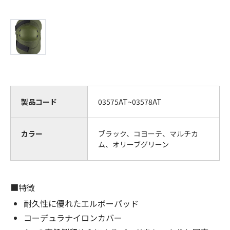
製品コード
03575AT~03578AT
カラー
ブラック、コヨーテ、マルチカ
ム、オリーブグリーン
■特徴
耐久性に優れたエルボーパッド
コーデュラナイロンカバー