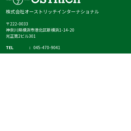
株式会社オーストリッチインターナショナル
〒222-0033
神奈川県横浜市港北区新横浜1-14-20
光正第2ビル301
TEL
045-470-9041
FAX
045-470-9043
E-mail
info@ostrich.co.jp
製品カテゴリー
検索
輸血 保冷庫・ソリューション
熊対策
防刃対策
止血・止血キット