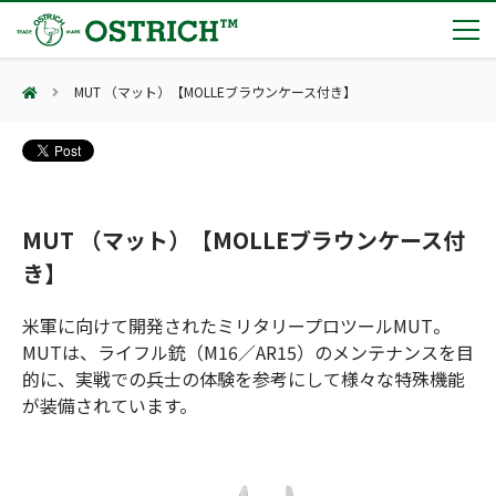
MUT （マット）【MOLLEブラウンケース付き】
製品カテゴリー
輸血保冷庫
トピックス
(Blood Cooling System)
熊対策
(Bear Avoidance)
MUT （マット）【MOLLEブラウンケース付
夏季休業のお知らせ
会社案内
防刃対策
き】
日本集中治療医学会 第10回東北支部学術集会 ご来場ありがとうございました！
(Cut Resistant)
第7回 地域×Tech東北 ご来場ありがとうございました！
止血・止血キット
米軍に向けて開発されたミリタリープロツールMUT。
(Massive Hemorrhage)
会社案内
カタログ
2展示会【①危機管理産業展(RISCON TOKYO)2026】【②テロ対策特殊装備展（SEECAT）】に同時出展いたします
MUTは、ライフル銃（M16／AR15）のメンテナンスを目
気道管理
会社概要
オーストリッチ熊対策カタログ
(Airway)
的に、実戦での兵士の体験を参考にして様々な特殊機能
オーストリッチ防犯カタログ
アクセス
呼吸管理
が装備されています。
採用情報
(Respiration)
ダマスカス製品カタログ（日本語版）
主な納入実績
循環管理
総合カタログ掲載のお知らせ
(Circulation)
もっと見る
採用情報（外部サイトに移動します）
低体温防止