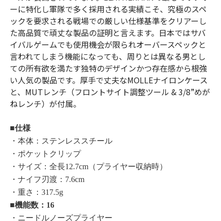
ーに特化し軍隊で多く採用される実績こそ、究極のスペ
ックを要求される戦場での厳しい仕様基準をクリアーし
た高品質で頑丈な製品の証明と言えます。日本ではサバ
イバルゲームでも使用機会が限られオーバースペックと
言われてしまう機能になっても、周りとは異なる男とし
ての所有欲を満たす独特のデザインかつ存在感から根強
い人気の製品です。厚手で丈夫なMOLLEナイロンケース
と、MUTレンチ（フロントサイト調整ツール & 3/8”めが
ねレンチ）が付属。
■仕様
・本体：ステンレススチール
・ポケットクリップ
・サイズ：全長12.7cm（プライヤー収納時）
・ナイフ刃渡：7.6cm
・重さ：317.5g
■機能数：16
・ニードルノーズプライヤー