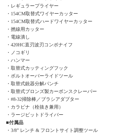
・レギュラープライヤー
・154CM取替式ワイヤーカッター
・154CM取替式ハードワイヤーカッター
・撚線用カッター
・電線潰し
・420HC直刃波刃コンボナイフ
・ノコギリ
・ハンマー
・取替式カッティングフック
・ボルトオーバーライドツール
・取替式銃器分解パンチ
・取替式ブロンズ製カーボンスクレーパー
・#8-32掃除棒／ブラシアダプター
・カラビナ（栓抜き兼用）
・ラージビットドライバー
■付属品
・3/8” レンチ & フロントサイト調整ツール