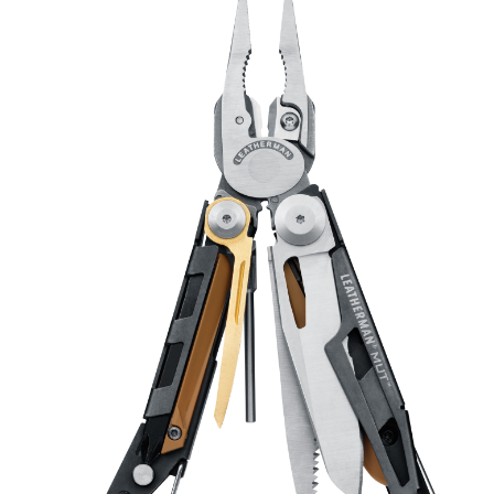
お問合せ
(Hypothermia)
もっと見る
見積り
製品をキーワードで検索
検索
オンラインショップ
English
日本語
CLOSE