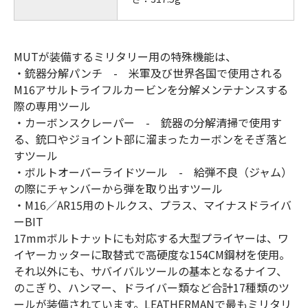
MUTが装備するミリタリー用の特殊機能は、
・銃器分解パンチ - 米軍及び世界各国で使用される
M16アサルトライフルカービンを分解メンテナンスする
際の専用ツール
・カーボンスクレーパー - 銃器の分解清掃で使用す
る、銃口やジョイント部に溜まったカーボンをそぎ落と
すツール
・ボルトオーバーライドツール - 給弾不良（ジャム）
の際にチャンバーから弾を取り出すツール
・M16／AR15用のトルクス、プラス、マイナスドライバ
ーBIT
17mmボルトナットにも対応する大型プライヤーは、ワ
イヤーカッターに取替式で高硬度な154CM鋼材を使用。
それ以外にも、サバイバルツールの基本となるナイフ、
のこぎり、ハンマー、ドライバー類など合計17種類のツ
ールが装備されています。LEATHERMANで最もミリタリ