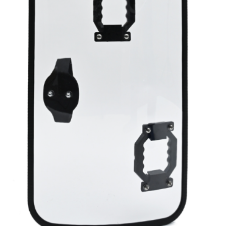
お問合せ
(Hypothermia)
もっと見る
見積り
製品をキーワードで検索
検索
オンラインショップ
English
日本語
CLOSE