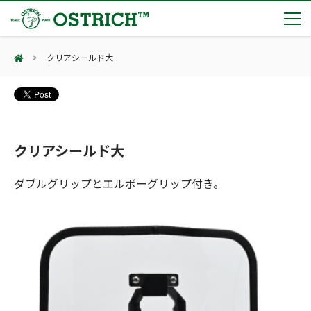
クリアシールド大
製品カテゴリー
輸血保冷庫
トピックス
(Blood Cooling System)
熊対策
(Bear Avoidance)
クリアシールド大
夏季休業のお知らせ
会社案内
防刃対策
日本集中治療医学会 第10回東北支部学術集会 ご来場ありがとうございました！
(Cut Resistant)
ダブルグリップとエルボーグリップ付き。
第7回 地域×Tech東北 ご来場ありがとうございました！
止血・止血キット
(Massive Hemorrhage)
会社案内
カタログ
2展示会【①危機管理産業展(RISCON TOKYO)2026】【②テロ対策特殊装備展（SEECAT）】に同時出展いたします
気道管理
会社概要
オーストリッチ熊対策カタログ
(Airway)
オーストリッチ防犯カタログ
アクセス
呼吸管理
採用情報
(Respiration)
ダマスカス製品カタログ（日本語版）
主な納入実績
循環管理
総合カタログ掲載のお知らせ
(Circulation)
もっと見る
採用情報（外部サイトに移動します）
低体温防止