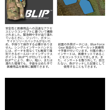
安全性と医療用品への迅速なアクセ
スというコンセプトに基づいて構築
されました。緊急時や手が血で濡れ
ているときに、ジッパー、ボタン、
サイドリリースバックルがないた
め、手探りで操作する必要がありま
前面の外側ポーチには、Blue Force
せん。シングルインサートハンドル
Gear 独自のレーザーカット医療用
には、ポーチを見なくても触覚で識
十字章が付いています。付属の青い
別できるボールロードインデックス
インサートは、医療キットであるこ
ポイント (BLIP™) が付いています。
とをコントラストで示します。ま
BLIP™ により、寒い、暗い、または
た、インサートを取り外して、目立
濡れた環境でも、手袋をはめた手で
たない、色がマッチした記章として
医療用品を簡単に展開できます。
使用することもできます。