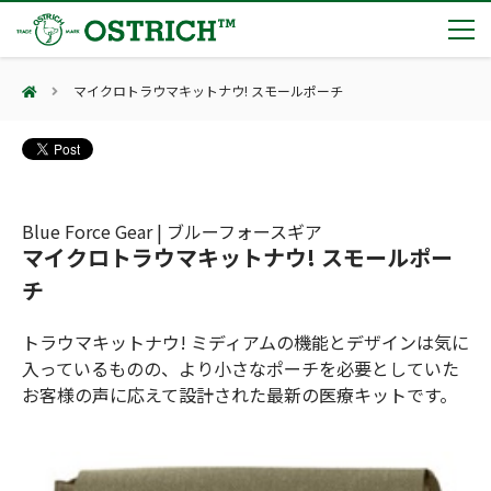
マイクロトラウマキットナウ! スモールポーチ
製品カテゴリー
輸血保冷庫
トピックス
(Blood Cooling System)
熊対策
(Bear Avoidance)
Blue Force Gear | ブルーフォースギア
夏季休業のお知らせ
会社案内
マイクロトラウマキットナウ! スモールポー
防刃対策
日本集中治療医学会 第10回東北支部学術集会 ご来場ありがとうございました！
(Cut Resistant)
チ
第7回 地域×Tech東北 ご来場ありがとうございました！
止血・止血キット
(Massive Hemorrhage)
会社案内
カタログ
2展示会【①危機管理産業展(RISCON TOKYO)2026】【②テロ対策特殊装備展（SEECAT）】に同時出展いたします
トラウマキットナウ! ミディアムの機能とデザインは気に
気道管理
会社概要
オーストリッチ熊対策カタログ
入っているものの、より小さなポーチを必要としていた
(Airway)
オーストリッチ防犯カタログ
アクセス
お客様の声に応えて設計された最新の医療キットです。
呼吸管理
採用情報
(Respiration)
ダマスカス製品カタログ（日本語版）
主な納入実績
循環管理
総合カタログ掲載のお知らせ
(Circulation)
もっと見る
採用情報（外部サイトに移動します）
低体温防止