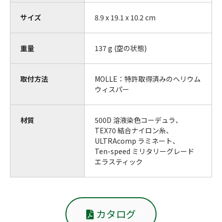
サイズ
8.9 x 19.1 x 10.2 cm
重量
137 g (空の状態)
取付方法
MOLLE：特許取得済みのヘリウム
ウィスパー
材質
500D 溶液染色コーデュラ、
TEX70 結合ナイロン糸、
ULTRAcomp ラミネート、
Ten-speed ミリタリーグレード
エラスティック
カタログ