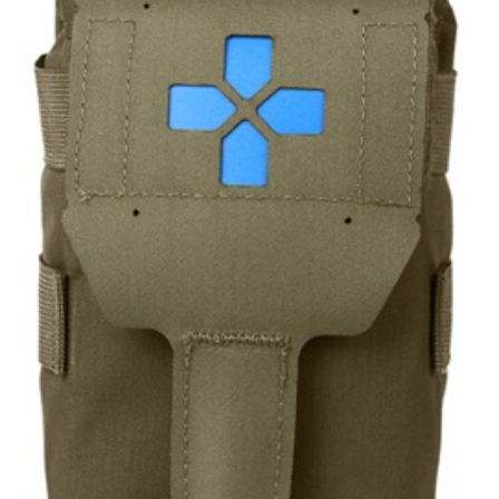
お問合せ
(Hypothermia)
もっと見る
見積り
製品をキーワードで検索
検索
オンラインショップ
English
日本語
CLOSE