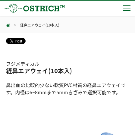
経鼻エアウェイ(10本入)
製品カテゴリー
輸血保冷庫
トピックス
(Blood Cooling System)
熊対策
(Bear Avoidance)
フジメディカル
夏季休業のお知らせ
会社案内
経鼻エアウェイ(10本入)
防刃対策
日本集中治療医学会 第10回東北支部学術集会 ご来場ありがとうございました！
(Cut Resistant)
第7回 地域×Tech東北 ご来場ありがとうございました！
止血・止血キット
鼻出血の比較的少ない軟質PVC材質の経鼻エアウェイで
(Massive Hemorrhage)
会社案内
カタログ
2展示会【①危機管理産業展(RISCON TOKYO)2026】【②テロ対策特殊装備展（SEECAT）】に同時出展いたします
す。内径は6~8mmまで5mmきざみで選択可能です。
気道管理
会社概要
オーストリッチ熊対策カタログ
(Airway)
オーストリッチ防犯カタログ
アクセス
呼吸管理
採用情報
(Respiration)
ダマスカス製品カタログ（日本語版）
主な納入実績
循環管理
総合カタログ掲載のお知らせ
(Circulation)
もっと見る
採用情報（外部サイトに移動します）
低体温防止