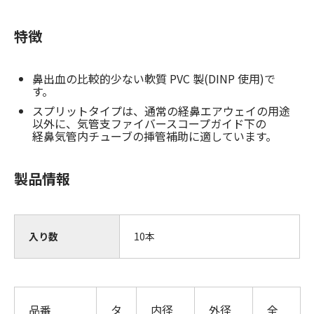
特徴
鼻出血の比較的少ない軟質 PVC 製(DINP 使用)で
す。
スプリットタイプは、通常の経鼻エアウェイの用途
以外に、気管支ファイバースコープガイド下の
経鼻気管内チューブの挿管補助に適しています。
製品情報
入り数
10本
品番
タ
内径
外径
全