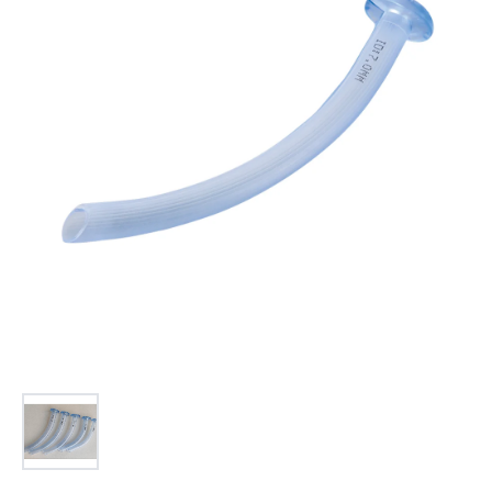
お問合せ
(Hypothermia)
もっと見る
見積り
製品をキーワードで検索
検索
オンラインショップ
English
日本語
CLOSE