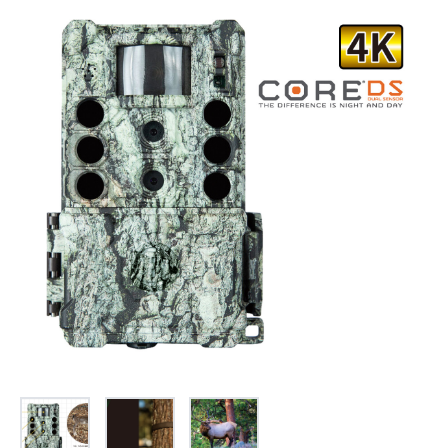
お問合せ
(Hypothermia)
もっと見る
見積り
製品をキーワードで検索
検索
オンラインショップ
English
日本語
CLOSE