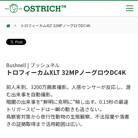
トロフィーカムXLT 32MPノーグロウDC4K
製品カテゴリー
輸血保冷庫
トピックス
(Blood Cooling System)
熊対策
(Bear Avoidance)
Bushnell | ブッシュネル
夏季休業のお知らせ
会社案内
トロフィーカムXLT 32MPノーグロウDC4K
防刃対策
日本集中治療医学会 第10回東北支部学術集会 ご来場ありがとうございました！
(Cut Resistant)
第7回 地域×Tech東北 ご来場ありがとうございました！
止血・止血キット
前人未到、3200万画素撮影。人感センサーが反応し、潜
(Massive Hemorrhage)
会社案内
カタログ
2展示会【①危機管理産業展(RISCON TOKYO)2026】【②テロ対策特殊装備展（SEECAT）】に同時出展いたします
む出来事を自動撮影。
気道管理
会社概要
オーストリッチ熊対策カタログ
暗闇の出来事を“鮮明に克明に”映し出す。0.15秒の最速
(Airway)
オーストリッチ防犯カタログ
トリガースピードは一瞬の動きも逃さない。
アクセス
呼吸管理
採用情報
鳥獣害対策から夜行性動物の生態観察、不法投棄や落書
(Respiration)
ダマスカス製品カタログ（日本語版）
主な納入実績
きの証拠取得まで活用範囲は広い。
循環管理
総合カタログ掲載のお知らせ
(Circulation)
もっと見る
採用情報（外部サイトに移動します）
低体温防止