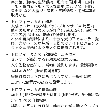
害対策、動物の生態観察、私有地(駐車場・山林)・
工場・資材置き場・広大な敷地(ゴルフ場、田園、
果樹園)などの監視・管理・牽制効果・証拠写真の
取得など
トロフィーカムの仕組み
人感センサー(赤外線パッシブセンサー)の範囲内で
熱を感知するとカメラが作動(最速0.15秒)、設定さ
れた内容(静止画、動画)で撮影します。
本体の自動判断により、十分な光の下ではカラー撮
影、光が不十分な場所・夜間ではナイトビジョンフ
ラッシュ機能によりモノクロ撮影されます。
トロフィーカムの有効距離・設置位置
センサーが感知する有効距離は約36m。
人や動物を感知し、瞬時に撮影します。撮影画像の
幅は前方50°（撮影範囲角度）。
撮影対象の大きさにもよりますが、一般的に約
1.5m〜2m程度の高さに設置します。
トロフィーカムの撮影画像
静止画(JPEG形式)または動画(MP4形式、5〜60秒設
定可能)での自動撮影
撮影した写真には日付・時刻などが自動スタンプさ