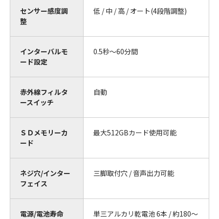
センサー感度調
低 / 中 / 高 / オート(4段階調整)
整
インターバルモ
0.5秒～60分間
ード設定
赤外線フィルタ
自動
ースイッチ
ＳＤメモリーカ
最大512GBカード使用可能
ード
ネジ穴/インター
三脚取付穴 / 音声出力可能
フェイス
電源/電池寿命
単三アルカリ乾電池 6本 / 約180～