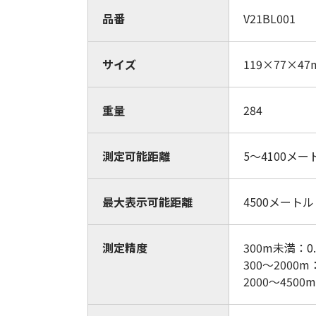
品番
V21BL001
サイズ
119×77×47
重量
284
測定可能距離
5〜4100メー
最大表示可能距離
4500メートル
測定精度
300m未満：0
300～2000
2000～4500