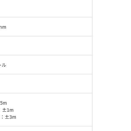
mm
トル
.5m
m：±1m
m：±3m