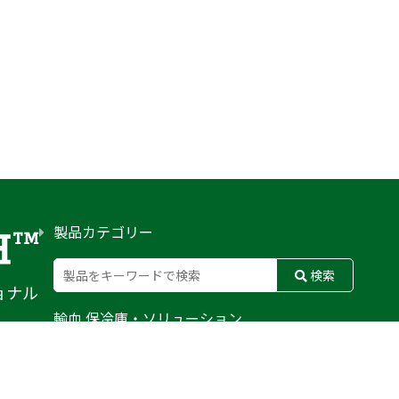
製品カテゴリー
検索
ョナル
輸血 保冷庫・ソリューション
熊対策
防刃対策
止血・止血キット
気道管理
呼吸管理
循環管理
低体温防止
衛生
搬送
バッグ・ポーチ