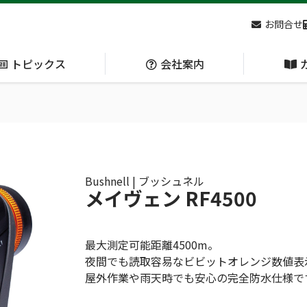
お問合せ
トピックス
会社案内
アクセス
主な
熊対策
防刃対策
(Bear Avoidance)
(Cut Resistant)
Bushnell | ブッシュネル
メイヴェン RF4500
日本集中治療医学会 第10回東北支部学術集会 ご来場ありがとうございました！
最大測定可能距離4500m。
夜間でも読取容易なビビットオレンジ数値表
屋外作業や雨天時でも安心の完全防水仕様で
呼吸管理
循環管理
(Respiration)