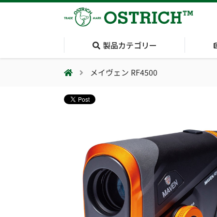
製品カテゴリー
メイヴェン RF4500
会社案内
採用情報（外部サイトに移動します）
会社概要
輸血保冷庫
(Blood Cooling
System)
夏季休業のお知らせ
気道管理
(Airway)