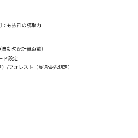
低体温防止
(Hypothermia)
版）
総合カタログ掲載のお知らせ
間でも抜群の読取力
ド（自動勾配計算距離）
ード設定
定）/フォレスト（最遠優先測定）