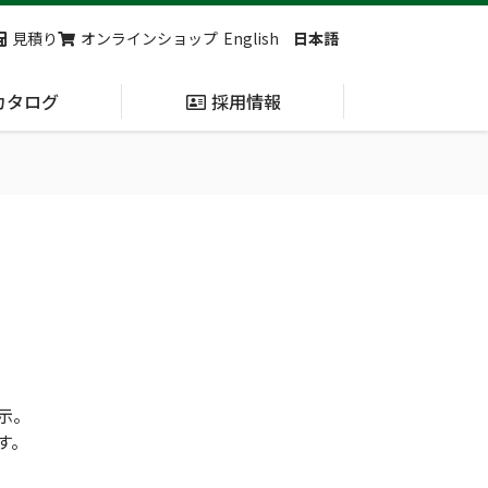
見積り
オンラインショップ
English
日本語
カタログ
採用情報
納入実績
止血・止血キット
(Massive
Hemorrhage)
第7回 地域×Tech東北 ご来場ありがとうございました！
2展示会【①危機管理産業展(RISCON TOKYO)2026】【②テロ対策特殊装備展（SEECAT）】に同時出展いたします
示。
す。