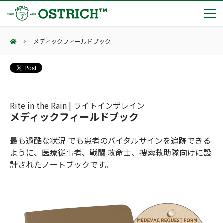
メディックフィールドブック
製品カテゴリー
輸血保冷庫
トピックス
(Blood Cooling System)
熊対策
(Bear Avoidance)
Rite in the Rain | ライトインザレイン
夏季休業のお知らせ
会社案内
メディックフィールドブック
防刃対策
日本集中治療医学会 第10回東北支部学術集会 ご来場ありがとうございました！
(Cut Resistant)
第7回 地域×Tech東北 ご来場ありがとうございました！
止血・止血キット
最も過酷な状況 でも患者のバイタルサインを追跡できる
(Massive Hemorrhage)
会社案内
カタログ
2展示会【①危機管理産業展(RISCON TOKYO)2026】【②テロ対策特殊装備展（SEECAT）】に同時出展いたします
ように、医療従事者、戦闘 救命士、捜索救助隊向けに設
気道管理
会社概要
オーストリッチ熊対策カタログ
計されたノートブックです。
(Airway)
オーストリッチ防犯カタログ
アクセス
呼吸管理
採用情報
(Respiration)
ダマスカス製品カタログ（日本語版）
主な納入実績
循環管理
総合カタログ掲載のお知らせ
(Circulation)
もっと見る
採用情報（外部サイトに移動します）
低体温防止