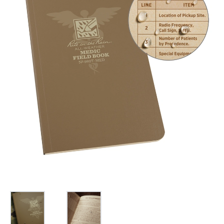
お問合せ
(Hypothermia)
もっと見る
見積り
製品をキーワードで検索
検索
オンラインショップ
English
日本語
CLOSE