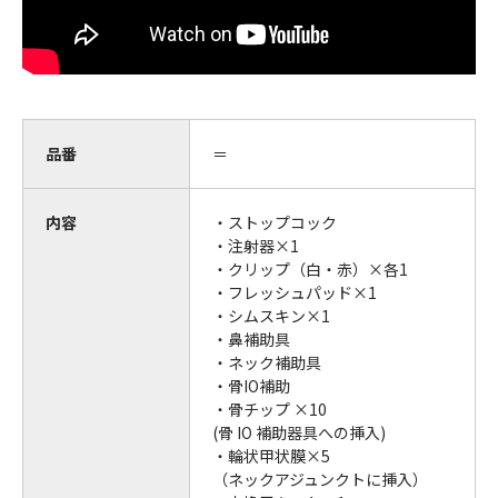
品番
＝
内容
・ストップコック
・注射器×1
・クリップ（白・赤）×各1
・フレッシュパッド×1
・シムスキン×1
・鼻補助具
・ネック補助具
・骨IO補助
・骨チップ ×10
(骨 IO 補助器具への挿入)
・輪状甲状膜×5
（ネックアジュンクトに挿入）