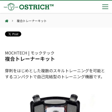
複合トレーナーキット
製品カテゴリー
輸血保冷庫
トピックス
(Blood Cooling System)
熊対策
(Bear Avoidance)
MOCHTECH | モックテック
夏季休業のお知らせ
会社案内
複合トレーナーキット
防刃対策
日本集中治療医学会 第10回東北支部学術集会 ご来場ありがとうございました！
(Cut Resistant)
第7回 地域×Tech東北 ご来場ありがとうございました！
止血・止血キット
穿刺をはじめとした複数のスキルトレーニングを可能と
(Massive Hemorrhage)
会社案内
カタログ
2展示会【①危機管理産業展(RISCON TOKYO)2026】【②テロ対策特殊装備展（SEECAT）】に同時出展いたします
するコンパクトで自己完結型のトレーニング機器です。
気道管理
会社概要
オーストリッチ熊対策カタログ
(Airway)
オーストリッチ防犯カタログ
アクセス
呼吸管理
採用情報
(Respiration)
ダマスカス製品カタログ（日本語版）
主な納入実績
循環管理
総合カタログ掲載のお知らせ
(Circulation)
もっと見る
採用情報（外部サイトに移動します）
低体温防止