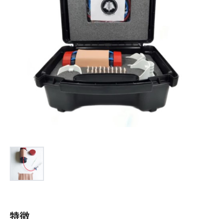
お問合せ
(Hypothermia)
もっと見る
見積り
製品をキーワードで検索
検索
オンラインショップ
English
日本語
CLOSE
特徴